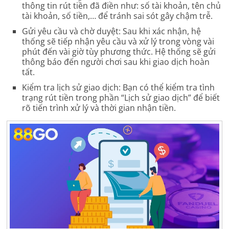
thông tin rút tiền đã điền như: số tài khoản, tên chủ
tài khoản, số tiền,… để tránh sai sót gây chậm trễ.
Gửi yêu cầu và chờ duyệt: Sau khi xác nhận, hệ
thống sẽ tiếp nhận yêu cầu và xử lý trong vòng vài
phút đến vài giờ tùy phương thức. Hệ thống sẽ gửi
thông báo đến người chơi sau khi giao dịch hoàn
tất.
Kiểm tra lịch sử giao dịch: Bạn có thể kiểm tra tình
trạng rút tiền trong phần “Lịch sử giao dịch” để biết
rõ tiến trình xử lý và thời gian nhận tiền.