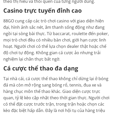
theo thị hiếu và thói quen của từng người dùng.
Casino trực tuyến đỉnh cao
88GO cung cấp các trò chơi casino với giao diện hiện
đại, hình ảnh sắc nét, âm thanh sống động như đang
ngồi tại sòng bài thực. Từ baccarat, roulette đến poker,
mọi trò chơi đều có nhiều bàn chơi, giới hạn cược linh
hoạt. Người chơi có thể lựa chọn dealer thật hoặc chế
độ chơi tự động. Không gian cá cược ảo nhưng trải
nghiệm lại chân thực bất ngờ.
Cá cược thể thao đa dạng
Tại nhà cái, cá cược thể thao không chỉ dừng lại ở bóng
đá mà còn mở rộng sang bóng rổ, tennis, đua xe và
hàng chục môn thể thao khác. Giao diện cược trực
quan, tỷ lệ kèo cập nhật theo thời gian thực. Người chơi
có thể đặt cược trước trận, trong trận hoặc chọn các
kèo đặc biệt hấp dẫn. Đây là nơi hội tụ của hàng triệu