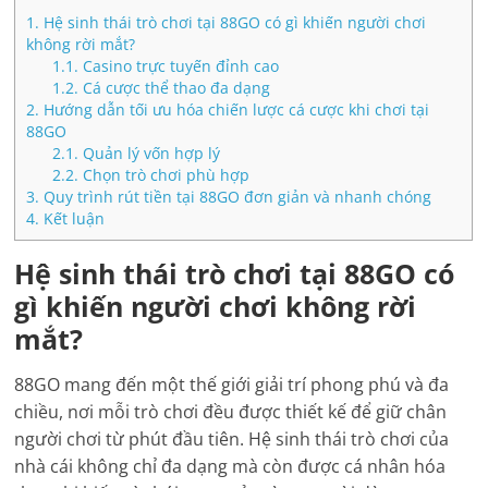
1.
Hệ sinh thái trò chơi tại 88GO có gì khiến người chơi
không rời mắt?
1.1.
Casino trực tuyến đỉnh cao
1.2.
Cá cược thể thao đa dạng
2.
Hướng dẫn tối ưu hóa chiến lược cá cược khi chơi tại
88GO
2.1.
Quản lý vốn hợp lý
2.2.
Chọn trò chơi phù hợp
3.
Quy trình rút tiền tại 88GO đơn giản và nhanh chóng
4.
Kết luận
Hệ sinh thái trò chơi tại 88GO có
gì khiến người chơi không rời
mắt?
88GO mang đến một thế giới giải trí phong phú và đa
chiều, nơi mỗi trò chơi đều được thiết kế để giữ chân
người chơi từ phút đầu tiên. Hệ sinh thái trò chơi của
nhà cái không chỉ đa dạng mà còn được cá nhân hóa