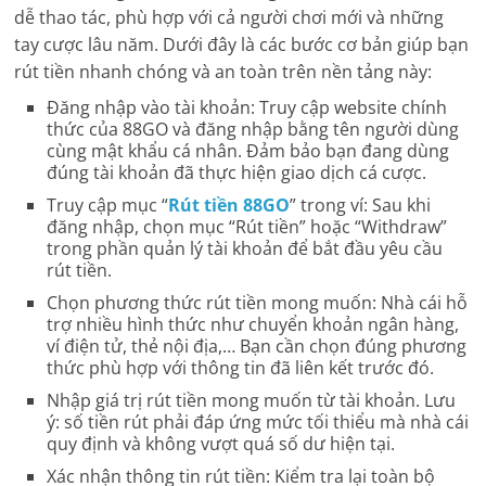
dễ thao tác, phù hợp với cả người chơi mới và những
tay cược lâu năm. Dưới đây là các bước cơ bản giúp bạn
rút tiền nhanh chóng và an toàn trên nền tảng này:
Đăng nhập vào tài khoản: Truy cập website chính
thức của 88GO và đăng nhập bằng tên người dùng
cùng mật khẩu cá nhân. Đảm bảo bạn đang dùng
đúng tài khoản đã thực hiện giao dịch cá cược.
Truy cập mục “
Rút tiền 88GO
” trong ví: Sau khi
đăng nhập, chọn mục “Rút tiền” hoặc “Withdraw”
trong phần quản lý tài khoản để bắt đầu yêu cầu
rút tiền.
Chọn phương thức rút tiền mong muốn: Nhà cái hỗ
trợ nhiều hình thức như chuyển khoản ngân hàng,
ví điện tử, thẻ nội địa,… Bạn cần chọn đúng phương
thức phù hợp với thông tin đã liên kết trước đó.
Nhập giá trị rút tiền mong muốn từ tài khoản. Lưu
ý: số tiền rút phải đáp ứng mức tối thiểu mà nhà cái
quy định và không vượt quá số dư hiện tại.
Xác nhận thông tin rút tiền: Kiểm tra lại toàn bộ