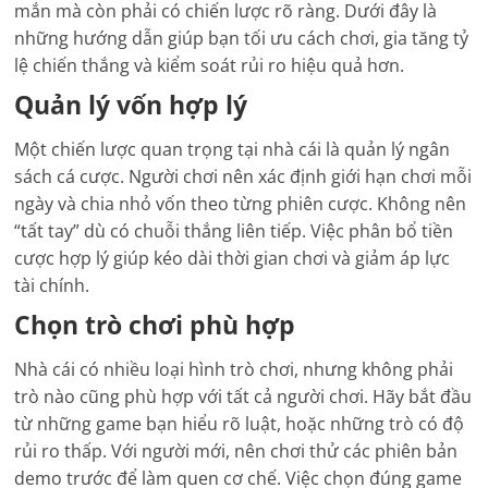
mắn mà còn phải có chiến lược rõ ràng. Dưới đây là
những hướng dẫn giúp bạn tối ưu cách chơi, gia tăng tỷ
lệ chiến thắng và kiểm soát rủi ro hiệu quả hơn.
Quản lý vốn hợp lý
Một chiến lược quan trọng tại nhà cái là quản lý ngân
sách cá cược. Người chơi nên xác định giới hạn chơi mỗi
ngày và chia nhỏ vốn theo từng phiên cược. Không nên
“tất tay” dù có chuỗi thắng liên tiếp. Việc phân bổ tiền
cược hợp lý giúp kéo dài thời gian chơi và giảm áp lực
tài chính.
Chọn trò chơi phù hợp
Nhà cái có nhiều loại hình trò chơi, nhưng không phải
trò nào cũng phù hợp với tất cả người chơi. Hãy bắt đầu
từ những game bạn hiểu rõ luật, hoặc những trò có độ
rủi ro thấp. Với người mới, nên chơi thử các phiên bản
demo trước để làm quen cơ chế. Việc chọn đúng game