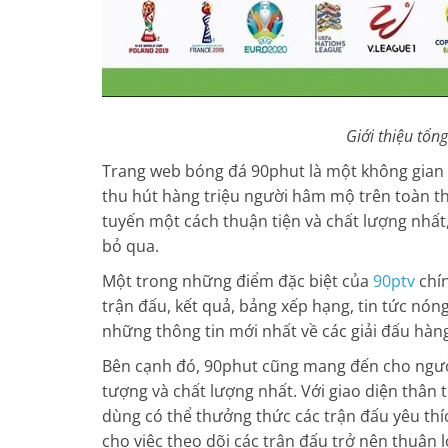
Giới thiệu tổn
Trang web bóng đá 90phut là một không gian t
thu hút hàng triệu người hâm mộ trên toàn th
tuyến một cách thuận tiện và chất lượng nhất
bỏ qua.
Một trong những điểm đặc biệt của
90ptv
chín
trận đấu, kết quả, bảng xếp hạng, tin tức nón
những thông tin mới nhất về các giải đấu hàn
Bên cạnh đó, 90phut cũng mang đến cho ngườ
tượng và chất lượng nhất. Với giao diện thân
dùng có thể thưởng thức các trận đấu yêu thích
cho việc theo dõi các trận đấu trở nên thuận l