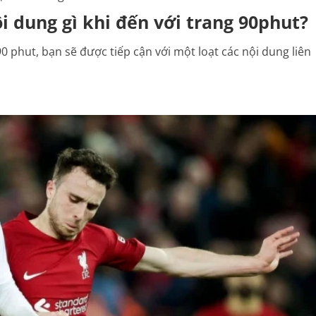
 dung gì khi đến với trang 90phut?
0 phut, bạn sẽ được tiếp cận với một loạt các nội dung liên