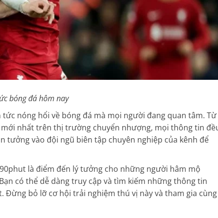
tức bóng đá hôm nay
n tức nóng hổi về bóng đá mà mọi người đang quan tâm. Từ
 mới nhất trên thị trường chuyển nhượng, mọi thông tin đề
tin tưởng vào đội ngũ biên tập chuyên nghiệp của kênh để
, 90phut là điểm đến lý tưởng cho những người hâm mộ
Bạn có thể dễ dàng truy cập và tìm kiếm những thông tin
. Đừng bỏ lỡ cơ hội trải nghiệm thú vị này và tham gia cùng