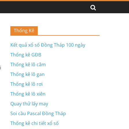
Thống Kê
Kết quả xổ số Đồng Tháp 100 ngày
Thống kê GĐB
Thống kê lô câm
i
Thống kê lô gan
Thống kê lô rơi
Thống kê lô xiên
Quay thử lấy may
Soi cầu Pascal Đồng Tháp
Thống kê chi tiết xổ số