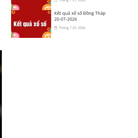
Kết quả xổ số Đồng Tháp
20-07-2026
Tháng 7 20, 2026