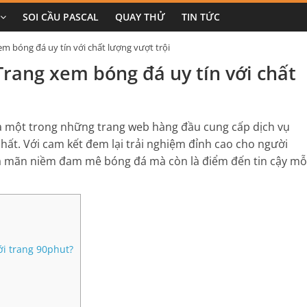
SOI CẦU PASCAL
QUAY THỬ
TIN TỨC
m bóng đá uy tín với chất lượng vượt trội
Trang xem bóng đá uy tín với chất
là một trong những trang web hàng đầu cung cấp dịch vụ
hất. Với cam kết đem lại trải nghiệm đỉnh cao cho người
ỏa mãn niềm đam mê bóng đá mà còn là điểm đến tin cậy mỗ
i trang 90phut?