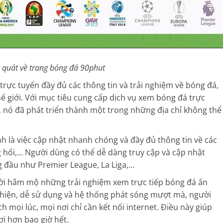
g quát về trang bóng đá 90phut
rực tuyến đầy đủ các thông tin và trải nghiệm về bóng đá,
ế giới. Với mục tiêu cung cấp dịch vụ xem bóng đá trực
, nó đã phát triển thành một trong những địa chỉ không thể
h là việc cập nhật nhanh chóng và đầy đủ thông tin về các
g hổi,… Người dùng có thể dễ dàng truy cập và cập nhật
g đầu như Premier League, La Liga,…
i hâm mộ những trải nghiệm xem trực tiếp bóng đá ấn
 thiện, dễ sử dụng và hệ thống phát sóng mượt mà, người
 mọi lúc, mọi nơi chỉ cần kết nối internet. Điều này giúp
ợi hơn bao giờ hết.