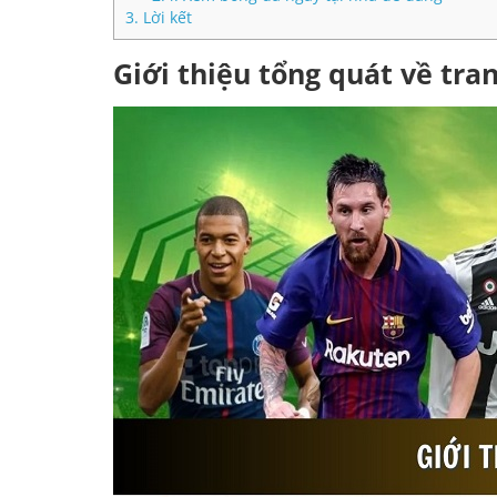
3.
Lời kết
Giới thiệu tổng quát về tra