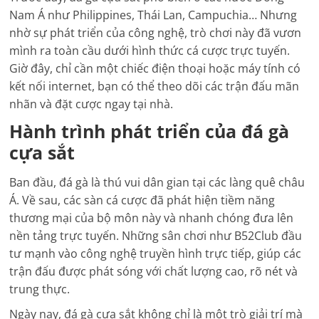
Nam Á như Philippines, Thái Lan, Campuchia… Nhưng
nhờ sự phát triển của công nghệ, trò chơi này đã vươn
mình ra toàn cầu dưới hình thức cá cược trực tuyến.
Giờ đây, chỉ cần một chiếc điện thoại hoặc máy tính có
kết nối internet, bạn có thể theo dõi các trận đấu mãn
nhãn và đặt cược ngay tại nhà.
Hành trình phát triển của đá gà
cựa sắt
Ban đầu, đá gà là thú vui dân gian tại các làng quê châu
Á. Về sau, các sàn cá cược đã phát hiện tiềm năng
thương mại của bộ môn này và nhanh chóng đưa lên
nền tảng trực tuyến. Những sân chơi như B52Club đầu
tư mạnh vào công nghệ truyền hình trực tiếp, giúp các
trận đấu được phát sóng với chất lượng cao, rõ nét và
trung thực.
Ngày nay, đá gà cựa sắt không chỉ là một trò giải trí mà