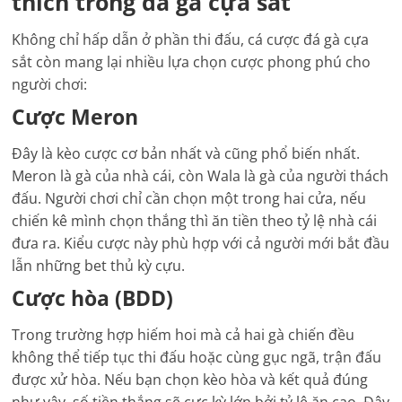
thích trong đá gà cựa sắt
Không chỉ hấp dẫn ở phần thi đấu, cá cược đá gà cựa
sắt còn mang lại nhiều lựa chọn cược phong phú cho
người chơi:
Cược Meron
Đây là kèo cược cơ bản nhất và cũng phổ biến nhất.
Meron là gà của nhà cái, còn Wala là gà của người thách
đấu. Người chơi chỉ cần chọn một trong hai cửa, nếu
chiến kê mình chọn thắng thì ăn tiền theo tỷ lệ nhà cái
đưa ra. Kiểu cược này phù hợp với cả người mới bắt đầu
lẫn những bet thủ kỳ cựu.
Cược hòa (BDD)
Trong trường hợp hiếm hoi mà cả hai gà chiến đều
không thể tiếp tục thi đấu hoặc cùng gục ngã, trận đấu
được xử hòa. Nếu bạn chọn kèo hòa và kết quả đúng
như vậy, số tiền thắng sẽ cực kỳ lớn bởi tỷ lệ ăn cao. Đây