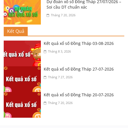
Dự đoán xổ số Đồng Tháp 27/07/2026 –
Soi cầu DT chuẩn xác
Tháng 7 20, 2026
Kết Quả
Kết quả xổ số Đồng Tháp 03-08-2026
Tháng 8 3, 2026
Kết quả xổ số Đồng Tháp 27-07-2026
Tháng 7 27, 2026
Kết quả xổ số Đồng Tháp 20-07-2026
Tháng 7 20, 2026