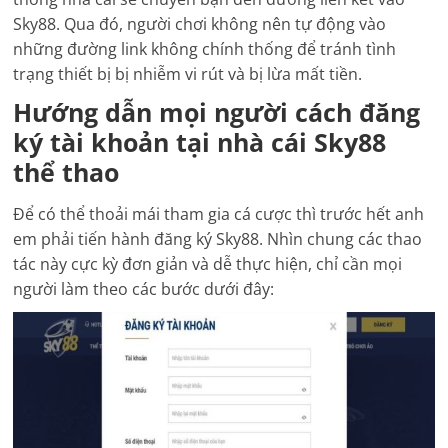
Sky88. Qua đó, người chơi không nên tự động vào
những đường link không chính thống để tránh tình
trạng thiết bị bị nhiễm vi rút và bị lừa mất tiền.
Hướng dẫn mọi người cách đăng
ký tài khoản tại nhà cái Sky88
thể thao
Để có thể thoải mái tham gia cá cược thì trước hết anh
em phải tiến hành đăng ký Sky88. Nhìn chung các thao
tác này cực kỳ đơn giản và dễ thực hiện, chỉ cần mọi
người làm theo các bước dưới đây: