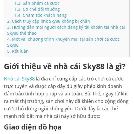
1.2.
Sản phẩm cá cược
1.3.
Cơ chế đổi thưởng
1.4.
Chăm sóc khách hàng
2.
Cách truy cập link Sky88 không bị chặn
3.
Hướng dẫn mọi người cách đăng ký tài khoản tại nhà cái
Sky88 thể thao
4.
Một vài chương trình khuyến mại tại sàn chơi cá cược
Sky88
5.
Kết luận
Giới thiệu về nhà cái Sky88 là gì?
Nhà cái Sky88
là địa chỉ cung cấp các trò chơi cá cược
trực tuyến và được cấp đầy đủ giấy phép kinh doanh
đảm bảo tính hợp pháp và an toàn. Bởi thế, ngay từ khi
ra mắt thị trường, sàn chơi này đã khiến cho cộng đồng
cược thủ đứng ngồi không yên. Dưới đây là các thế
mạnh nổi bật mà nhà cái này sở hữu được:
Giao diện đồ họa