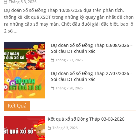
Tháng 8 3, 2026
Dự đoán xổ số Đồng Tháp 10/08/2026 dựa trên phân tích,
thống kê kết quả XSDT trong những kỳ quay gần nhất để chọn
ra những cặp số may mắn. Chốt đầu đuôi giải đặc biệt, bao lô
2 số,...
Dự đoán xổ số Đồng Tháp 03/08/2026 –
Soi cầu DT chuẩn xác
Tháng 7 27, 2026
Dự đoán xổ số Đồng Tháp 27/07/2026 –
Soi cầu DT chuẩn xác
Tháng 7 20, 2026
Kết Quả
Kết quả xổ số Đồng Tháp 03-08-2026
Tháng 8 3, 2026