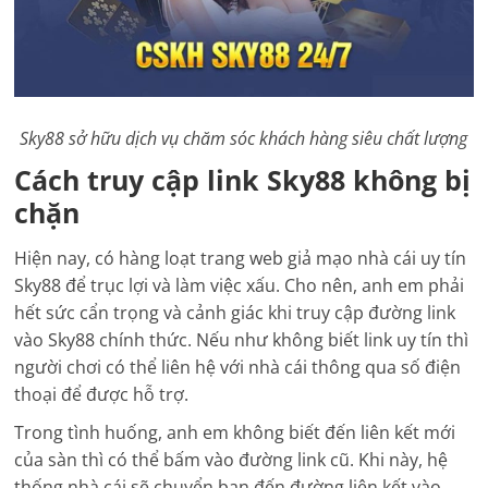
Sky88 sở hữu dịch vụ chăm sóc khách hàng siêu chất lượng
Cách truy cập link Sky88 không bị
chặn
Hiện nay, có hàng loạt trang web giả mạo nhà cái uy tín
Sky88 để trục lợi và làm việc xấu. Cho nên, anh em phải
hết sức cẩn trọng và cảnh giác khi truy cập đường link
vào Sky88 chính thức. Nếu như không biết link uy tín thì
người chơi có thể liên hệ với nhà cái thông qua số điện
thoại để được hỗ trợ.
Trong tình huống, anh em không biết đến liên kết mới
của sàn thì có thể bấm vào đường link cũ. Khi này, hệ
thống nhà cái sẽ chuyển bạn đến đường liên kết vào