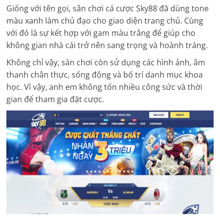
Giống với tên gọi, sân chơi cá cược Sky88 đã dùng tone
màu xanh làm chủ đạo cho giao diện trang chủ. Cùng
với đó là sự kết hợp với gam màu trắng để giúp cho
không gian nhà cái trở nên sang trọng và hoành tráng.
Không chỉ vậy, sàn chơi còn sử dụng các hình ảnh, âm
thanh chân thực, sống động và bố trí danh mục khoa
học. Vì vậy, anh em không tốn nhiều công sức và thời
gian để tham gia đặt cược.