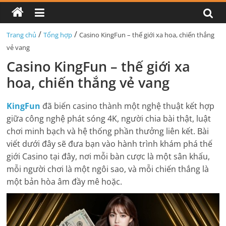
/
/
Trang chủ
Tổng hợp
Casino KingFun – thế giới xa hoa, chiến thắng
vẻ vang
Casino KingFun – thế giới xa
hoa, chiến thắng vẻ vang
KingFun
đã biến casino thành một nghệ thuật kết hợp
giữa công nghệ phát sóng 4K, người chia bài thật, luật
chơi minh bạch và hệ thống phần thưởng liên kết. Bài
viết dưới đây sẽ đưa bạn vào hành trình khám phá thế
giới Casino tại đây, nơi mỗi bàn cược là một sân khấu,
mỗi người chơi là một ngôi sao, và mỗi chiến thắng là
một bản hòa âm đầy mê hoặc.