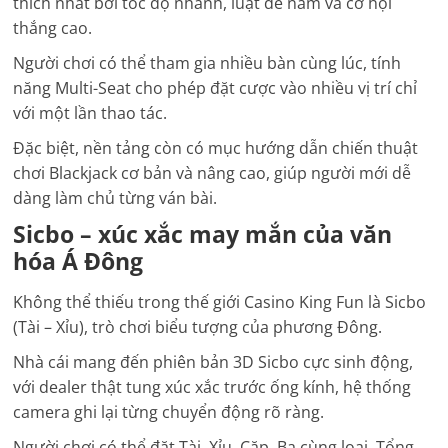
thích nhất bởi tốc độ nhanh, luật dễ nắm và cơ hội
thắng cao.
Người chơi có thể tham gia nhiều bàn cùng lúc, tính
năng Multi-Seat cho phép đặt cược vào nhiều vị trí chỉ
với một lần thao tác.
Đặc biệt, nền tảng còn có mục hướng dẫn chiến thuật
chơi Blackjack cơ bản và nâng cao, giúp người mới dễ
dàng làm chủ từng ván bài.
Sicbo – xúc xắc may mắn của văn
hóa Á Đông
Không thể thiếu trong thế giới Casino King Fun là Sicbo
(Tài – Xỉu), trò chơi biểu tượng của phương Đông.
Nhà cái mang đến phiên bản 3D Sicbo cực sinh động,
với dealer thật tung xúc xắc trước ống kính, hệ thống
camera ghi lại từng chuyển động rõ ràng.
Người chơi có thể đặt Tài, Xỉu, Cặp, Ba cùng loại, Tổng