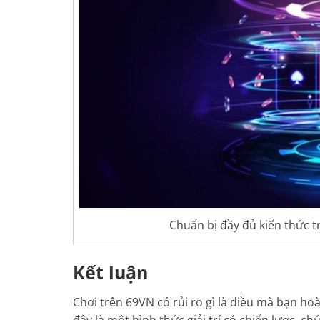
Chuẩn bị đầy đủ kiến thức tr
Kết luận
Chơi trên 69VN có rủi ro gì là điều mà bạn ho