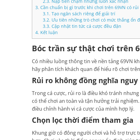
2.3.
Nạp tiền chậm nhưng luôn xác nhận
3.
Cần chuẩn bị gì trước khi chơi trên 69VN có rủi 
3.1.
Tạo ngân sách riêng để giải trí
3.2.
Ưu tiên những trò chơi có mức thắng ổn 
3.3.
Cập nhật tin tức cá cược đều đặn
4.
Kết luận
Bóc trần sự thật chơi trên 6
Có nhiều luồng thông tin về nền tảng 69VN khi
hãy phân tích khách quan để hiểu rõ chơi trên 
Rủi ro không đồng nghĩa nguy
Trong cá cược, rủi ro là điều khó tránh nhưng
có thể chơi an toàn và tận hưởng trải nghiệm
điều chỉnh hành vi cá cược của mình hợp lý.
Chọn lọc thời điểm tham gia
Khung giờ có đông người chơi và hỗ trợ trực 