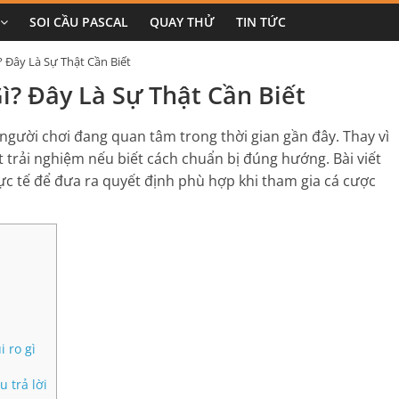
SOI CẦU PASCAL
QUAY THỬ
TIN TỨC
? Đây Là Sự Thật Cần Biết
ì? Đây Là Sự Thật Cần Biết
t người chơi đang quan tâm trong thời gian gần đây. Thay vì
 trải nghiệm nếu biết cách chuẩn bị đúng hướng. Bài viết
ực tế để đưa ra quyết định phù hợp khi tham gia cá cược
 ro gì
 trả lời