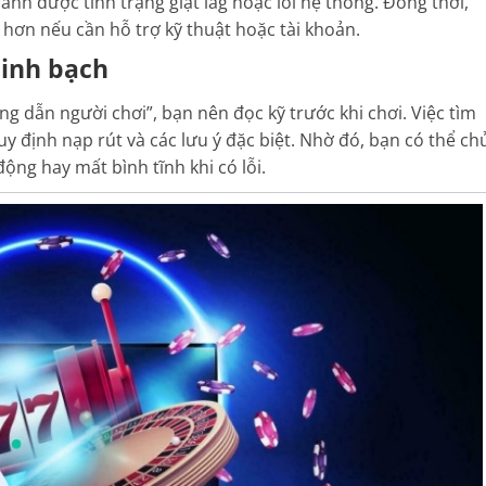
ánh được tình trạng giật lag hoặc lỗi hệ thống. Đồng thời,
ơn nếu cần hỗ trợ kỹ thuật hoặc tài khoản.
minh bạch
 dẫn người chơi”, bạn nên đọc kỹ trước khi chơi. Việc tìm
uy định nạp rút và các lưu ý đặc biệt. Nhờ đó, bạn có thể ch
ộng hay mất bình tĩnh khi có lỗi.