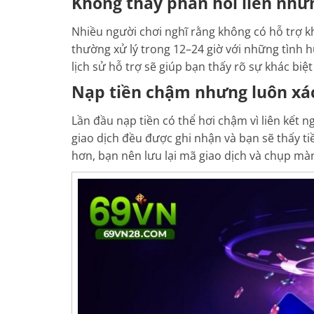
Không thấy phản hồi liền nhưn
Nhiều người chơi nghĩ rằng không có hỗ trợ kh
thường xử lý trong 12–24 giờ với những tình h
lịch sử hỗ trợ sẽ giúp bạn thấy rõ sự khác biệ
Nạp tiền chậm nhưng luôn xá
Lần đầu nạp tiền có thể hơi chậm vì liên kết 
giao dịch đều được ghi nhận và bạn sẽ thấy t
hơn, bạn nên lưu lại mã giao dịch và chụp mà