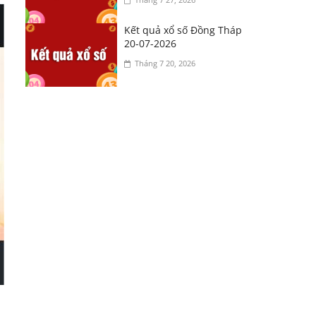
Kết quả xổ số Đồng Tháp
20-07-2026
Tháng 7 20, 2026