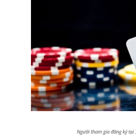
Người tham gia đăng ký tại 