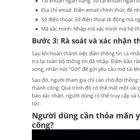
Tài khoản ngân hàng: Số tài khoản ngân hà
Địa chỉ email: Điền email chính thức để n
Số điện thoại: Số điện thoại di động mà n
Mã xác minh: Nhập mã xác minh mà hệ th
Bước 3: Rà soát và xác nhận t
Sau khi hoàn thành việc điền thông tin cá nh
tra lại toàn bộ thông tin đã nhập. Đảm bảo rằn
xong, nhấn nút “Gửi” để gửi yêu cầu mở tài k
Sau đó, người tham gia chỉ cần chờ đợi thông 
thành công. Quá trình đó có thể mất một vài p
báo xác nhận, người dùng có thể truy cập và t
tức.
Người dùng cần thỏa mãn yê
công?