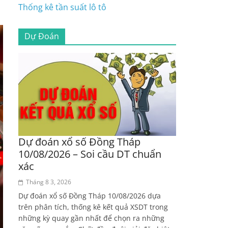
Thống kê tần suất lô tô
Dự Đoán
Dự đoán xổ số Đồng Tháp
10/08/2026 – Soi cầu DT chuẩn
xác
Tháng 8 3, 2026
Dự đoán xổ số Đồng Tháp 10/08/2026 dựa
trên phân tích, thống kê kết quả XSDT trong
những kỳ quay gần nhất để chọn ra những