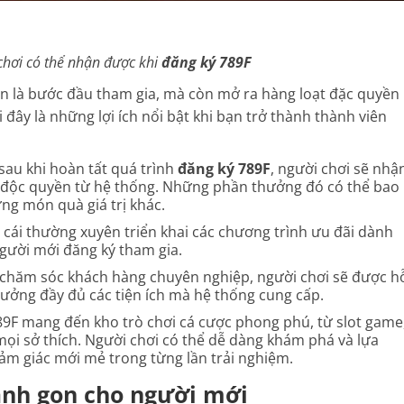
 chơi có thể nhận được khi
đăng ký 789F
uần là bước đầu tham gia, mà còn mở ra hàng loạt đặc quyền
ây là những lợi ích nổi bật khi bạn trở thành thành viên
sau khi hoàn tất quá trình
đăng ký 789F
, người chơi sẽ nhậ
 độc quyền từ hệ thống. Những phần thưởng đó có thể bao
ng món quà giá trị khác.
 cái thường xuyên triển khai các chương trình ưu đãi dành
người mới đăng ký tham gia.
gũ chăm sóc khách hàng chuyên nghiệp, người chơi sẽ được h
hưởng đầy đủ các tiện ích mà hệ thống cung cấp.
89F mang đến kho trò chơi cá cược phong phú, từ slot game
mọi sở thích. Người chơi có thể dễ dàng khám phá và lựa
m giác mới mẻ trong từng lần trải nghiệm.
anh gọn cho người mới