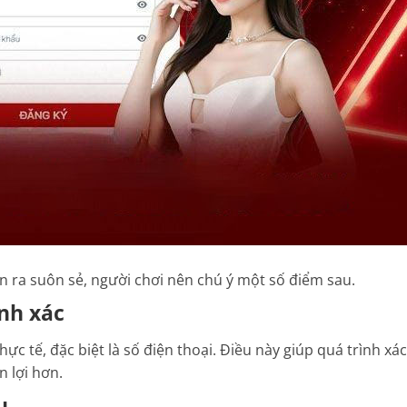
n ra suôn sẻ, người chơi nên chú ý một số điểm sau.
nh xác
ực tế, đặc biệt là số điện thoại. Điều này giúp quá trình xác
n lợi hơn.
u