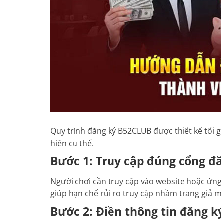
Quy trình đăng ký B52CLUB được thiết kế tối g
hiện cụ thể.
Bước 1: Truy cập đúng cổng đ
Người chơi cần truy cập vào website hoặc ứn
giúp hạn chế rủi ro truy cập nhầm trang giả 
Bước 2: Điền thông tin đăng k