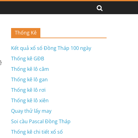
Thống Kê
Kết quả xổ số Đồng Tháp 100 ngày
Thống kê GĐB
ệ
Thống kê lô câm
Thống kê lô gan
Thống kê lô rơi
Thống kê lô xiên
Quay thử lấy may
Soi cầu Pascal Đồng Tháp
Thống kê chi tiết xổ số