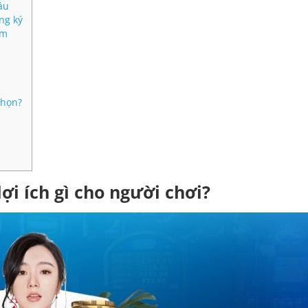
ầu
ng ký
ệm
chọn?
i ích gì cho người chơi?