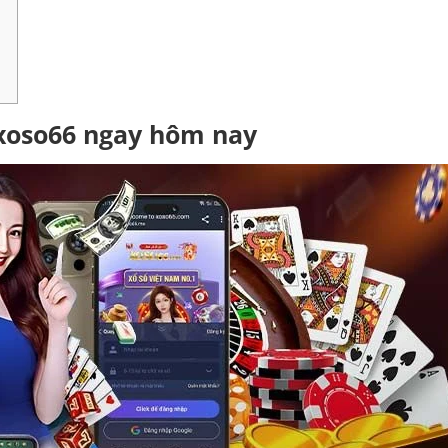
 xoso66 ngay hôm nay