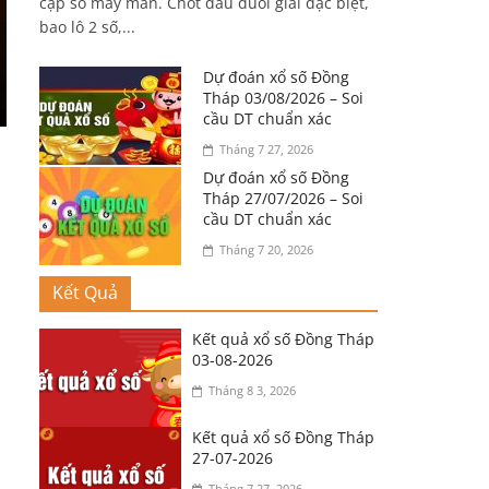
cặp số may mắn. Chốt đầu đuôi giải đặc biệt,
bao lô 2 số,...
Dự đoán xổ số Đồng
Tháp 03/08/2026 – Soi
cầu DT chuẩn xác
Tháng 7 27, 2026
Dự đoán xổ số Đồng
Tháp 27/07/2026 – Soi
cầu DT chuẩn xác
Tháng 7 20, 2026
Kết Quả
Kết quả xổ số Đồng Tháp
03-08-2026
Tháng 8 3, 2026
Kết quả xổ số Đồng Tháp
27-07-2026
Tháng 7 27, 2026