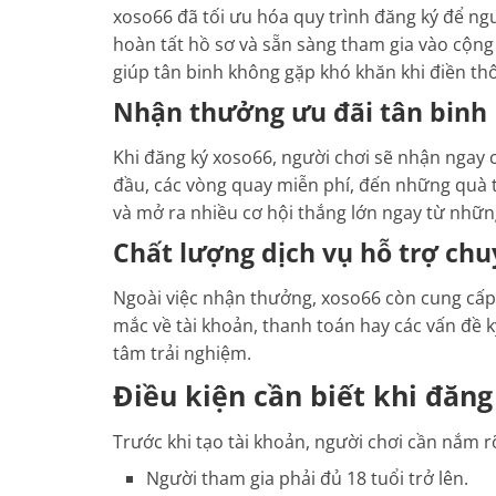
xoso66 đã tối ưu hóa quy trình đăng ký để ngư
hoàn tất hồ sơ và sẵn sàng tham gia vào cộng
giúp tân binh không gặp khó khăn khi điền thô
Nhận thưởng ưu đãi tân binh
Khi đăng ký xoso66, người chơi sẽ nhận ngay 
đầu, các vòng quay miễn phí, đến những quà tặ
và mở ra nhiều cơ hội thắng lớn ngay từ những
Chất lượng dịch vụ hỗ trợ ch
Ngoài việc nhận thưởng, xoso66 còn cung cấp
mắc về tài khoản, thanh toán hay các vấn đề 
tâm trải nghiệm.
Điều kiện cần biết khi đăng
Trước khi tạo tài khoản, người chơi cần nắm r
Người tham gia phải đủ 18 tuổi trở lên.