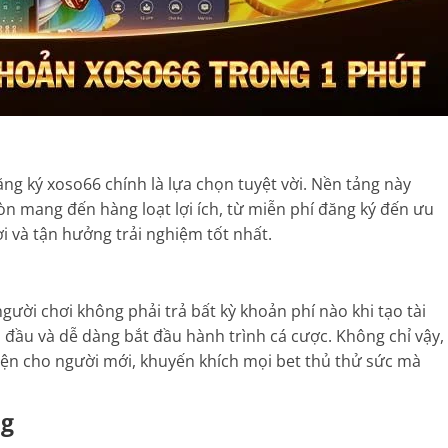
ng ký xoso66 chính là lựa chọn tuyệt vời. Nền tảng này
òn mang đến hàng loạt lợi ích, từ miễn phí đăng ký đến ưu
ợi và tận hưởng trải nghiệm tốt nhất.
ười chơi không phải trả bất kỳ khoản phí nào khi tạo tài
n đầu và dễ dàng bắt đầu hành trình cá cược. Không chỉ vậy,
iện cho người mới, khuyến khích mọi bet thủ thử sức mà
ng