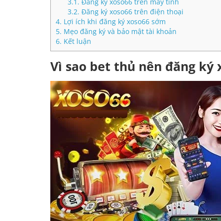
3.1.
Đăng ký xoso66 trên máy tính
3.2.
Đăng ký xoso66 trên điện thoại
4.
Lợi ích khi đăng ký xoso66 sớm
5.
Mẹo đăng ký và bảo mật tài khoản
6.
Kết luận
Vì sao bet thủ nên đăng ký