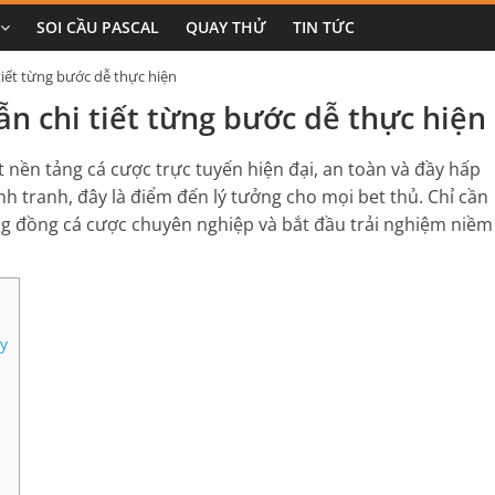
SOI CẦU PASCAL
QUAY THỬ
TIN TỨC
iết từng bước dễ thực hiện
n chi tiết từng bước dễ thực hiện
nền tảng cá cược trực tuyến hiện đại, an toàn và đầy hấp
nh tranh, đây là điểm đến lý tưởng cho mọi bet thủ. Chỉ cần
ng đồng cá cược chuyên nghiệp và bắt đầu trải nghiệm niềm
y