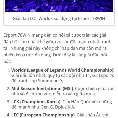
Giải đấu LOL Worlds sôi động tại Esport 78WIN
Esport 78WIN mang đến cơ hội cá cược trên các giải
đấu LOL lớn nhất thế giới, nơi các đội mạnh nhất tranh
tài. Những giải này không chỉ hấp dẫn mà còn mở ra
nhiều kèo cược đa dạng. Dưới đây là các giải đấu nổi
bật:
Worlds (League of Legends World Championship)
:
Giải đấu lớn nhất, quy tụ các đội như T1, G2 Esports
để tranh cúp Summoner’s.
Mid-Season Invitational (MSI)
: Cuộc chiến giữa các
nhà vô địch khu vực, diễn ra vào giữa mùa.
LCK (Champions Korea)
: Giải Hàn Quốc với những
đội mạnh như Gen.G, Dplus KIA.
LEC (European Championship)
: Giải châu Âu với