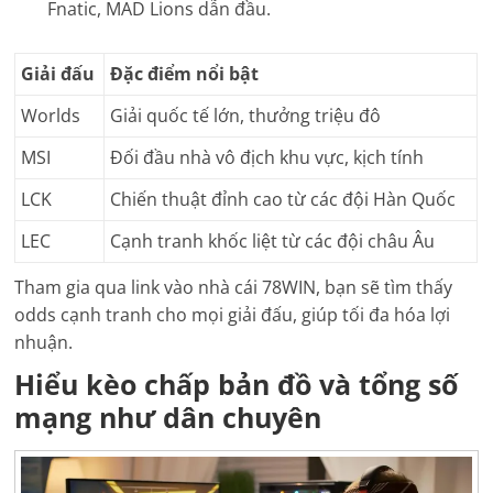
Fnatic, MAD Lions dẫn đầu.
Giải đấu
Đặc điểm nổi bật
Worlds
Giải quốc tế lớn, thưởng triệu đô
MSI
Đối đầu nhà vô địch khu vực, kịch tính
LCK
Chiến thuật đỉnh cao từ các đội Hàn Quốc
LEC
Cạnh tranh khốc liệt từ các đội châu Âu
Tham gia qua link vào nhà cái 78WIN, bạn sẽ tìm thấy
odds cạnh tranh cho mọi giải đấu, giúp tối đa hóa lợi
nhuận.
Hiểu kèo chấp bản đồ và tổng số
mạng như dân chuyên