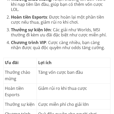
khi nạp tiền lần đầu, giúp bạn có thêm vốn cược
LOL.
Hoàn tiền Esports
: Được hoàn lại một phần tiền
cược nếu thua, giảm rủi ro khi chơi.
Thưởng sự kiện lớn
: Các giải như Worlds, MSI
thường đi kèm ưu đãi đặc biệt như cược miễn phí.
Chương trình VIP
: Cược càng nhiều, bạn càng
nhận được quà độc quyền như odds tăng cường.
Ưu đãi
Lợi ích
Thưởng chào
Tăng vốn cược ban đầu
mừng
Hoàn tiền
Giảm rủi ro khi thua cược
Esports
Thưởng sự kiện
Cược miễn phí cho giải lớn
Chương trình
Quà độc quyền cho người chơi