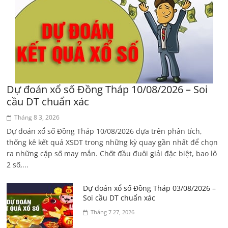
Dự đoán xổ số Đồng Tháp 10/08/2026 – Soi
cầu DT chuẩn xác
Tháng 8 3, 2026
Dự đoán xổ số Đồng Tháp 10/08/2026 dựa trên phân tích,
thống kê kết quả XSDT trong những kỳ quay gần nhất để chọn
ra những cặp số may mắn. Chốt đầu đuôi giải đặc biệt, bao lô
2 số,...
Dự đoán xổ số Đồng Tháp 03/08/2026 –
Soi cầu DT chuẩn xác
Tháng 7 27, 2026