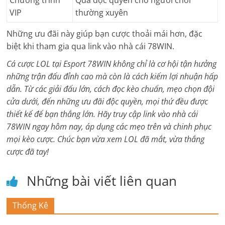
VIP
thường xuyên
Những ưu đãi này giúp bạn cược thoải mái hơn, đặc
biệt khi tham gia qua link vào nhà cái 78WIN.
Cá cược LOL tại Esport 78WIN không chỉ là cơ hội tận hưởng
những trận đấu đỉnh cao mà còn là cách kiếm lợi nhuận hấp
dẫn. Từ các giải đấu lớn, cách đọc kèo chuẩn, mẹo chọn đội
cửa dưới, đến những ưu đãi độc quyền, mọi thứ đều được
thiết kế để bạn thắng lớn. Hãy truy cập link vào nhà cái
78WIN ngay hôm nay, áp dụng các mẹo trên và chinh phục
mọi kèo cược. Chúc bạn vừa xem LOL đã mắt, vừa thắng
cược đã tay!
Những bài viết liên quan
Thống Kê