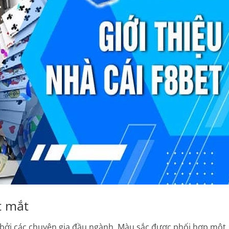
t mắt
ế bởi các chuyên gia đầu ngành. Màu sắc được phối hợp một