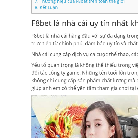
7.
Thương hiệu của F8bet trên toàn thế giới
8.
Kết Luận
F8bet là nhà cái uy tín nhất 
F8bet là nhà cái hàng đầu với sự đa dạng tro
trực tiếp từ chính phủ, đảm bảo uy tín và chấ
Nhà cái cung cấp dịch vụ cá cược thể thao, cá
Yếu tố quan trọng là không thể thiếu trong việ
đối tác công ty game. Những tên tuổi lớn tron
không chỉ cung cấp sản phẩm chất lượng mà c
giúp anh em có thể yên tâm tham gia chơi tại 