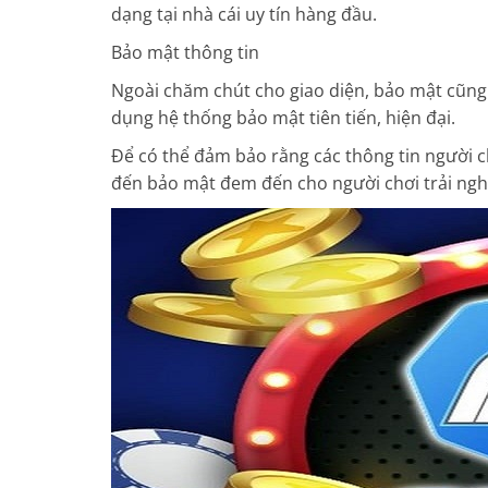
dạng tại nhà cái uy tín hàng đầu.
Bảo mật thông tin
Ngoài chăm chút cho giao diện, bảo mật cũng
dụng hệ thống bảo mật tiên tiến, hiện đại.
Để có thể đảm bảo rằng các thông tin người chơ
đến bảo mật đem đến cho người chơi trải ngh