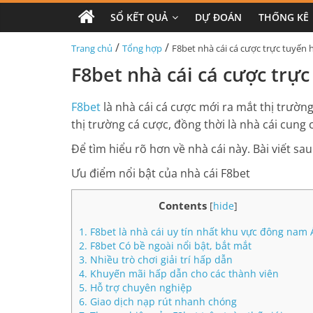
SỔ KẾT QUẢ
DỰ ĐOÁN
THỐNG KÊ
/
/
Trang chủ
Tổng hợp
F8bet nhà cái cá cược trực tuyến 
F8bet nhà cái cá cược trực
F8bet
là nhà cái cá cược mới ra mắt thị trườn
thị trường cá cược, đồng thời là nhà cái cung 
Để tìm hiểu rõ hơn về nhà cái này. Bài viết sau
Ưu điểm nổi bật của nhà cái F8bet
Contents
[
hide
]
1.
F8bet là nhà cái uy tín nhất khu vực đông nam 
2.
F8bet Có bề ngoài nổi bật, bắt mắt
3.
Nhiều trò chơi giải trí hấp dẫn
4.
Khuyến mãi hấp dẫn cho các thành viên
5.
Hỗ trợ chuyên nghiệp
6.
Giao dịch nạp rút nhanh chóng