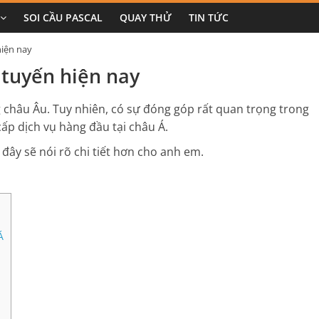
SOI CẦU PASCAL
QUAY THỬ
TIN TỨC
hiện nay
 tuyến hiện nay
g châu Âu. Tuy nhiên, có sự đóng góp rất quan trọng trong
cấp dịch vụ hàng đầu tại châu Á.
 đây sẽ nói rõ chi tiết hơn cho anh em.
Á