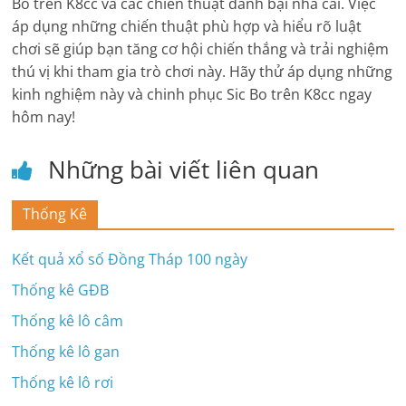
Bo trên K8cc và các chiến thuật đánh bại nhà cái. Việc
áp dụng những chiến thuật phù hợp và hiểu rõ luật
chơi sẽ giúp bạn tăng cơ hội chiến thắng và trải nghiệm
thú vị khi tham gia trò chơi này. Hãy thử áp dụng những
kinh nghiệm này và chinh phục Sic Bo trên K8cc ngay
hôm nay!
Những bài viết liên quan
Thống Kê
Kết quả xổ số Đồng Tháp 100 ngày
Thống kê GĐB
Thống kê lô câm
Thống kê lô gan
Thống kê lô rơi