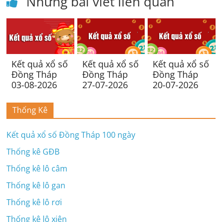
Những bài viết liên quan
Kết quả xổ số
Kết quả xổ số
Kết quả xổ số
Đồng Tháp
Đồng Tháp
Đồng Tháp
03-08-2026
27-07-2026
20-07-2026
Thống Kê
Kết quả xổ số Đồng Tháp 100 ngày
Thống kê GĐB
Thống kê lô câm
Thống kê lô gan
Thống kê lô rơi
Thống kê lô xiên