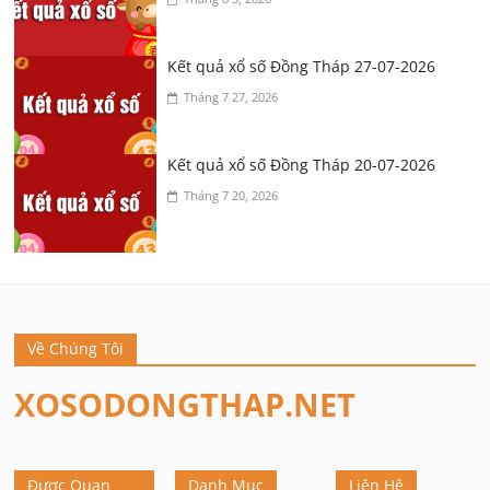
Kết quả xổ số Đồng Tháp 27-07-2026
Tháng 7 27, 2026
Kết quả xổ số Đồng Tháp 20-07-2026
Tháng 7 20, 2026
Về Chúng Tôi
XOSODONGTHAP.NET
Được Quan
Danh Mục
Liên Hệ