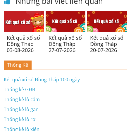
Những bài viết liên quan
Kết quả xổ số
Kết quả xổ số
Kết quả xổ số
Đồng Tháp
Đồng Tháp
Đồng Tháp
03-08-2026
27-07-2026
20-07-2026
Thống Kê
Kết quả xổ số Đồng Tháp 100 ngày
Thống kê GĐB
Thống kê lô câm
Thống kê lô gan
Thống kê lô rơi
Thống kê lô xiên