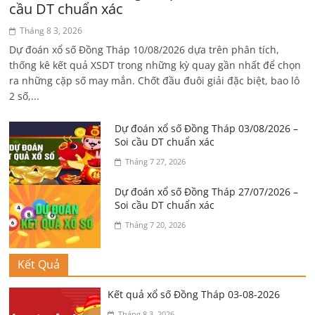
cầu DT chuẩn xác
Tháng 8 3, 2026
Dự đoán xổ số Đồng Tháp 10/08/2026 dựa trên phân tích,
thống kê kết quả XSDT trong những kỳ quay gần nhất để chọn
ra những cặp số may mắn. Chốt đầu đuôi giải đặc biệt, bao lô
2 số,...
Dự đoán xổ số Đồng Tháp 03/08/2026 –
Soi cầu DT chuẩn xác
Tháng 7 27, 2026
Dự đoán xổ số Đồng Tháp 27/07/2026 –
Soi cầu DT chuẩn xác
Tháng 7 20, 2026
Kết Quả
Kết quả xổ số Đồng Tháp 03-08-2026
Tháng 8 3, 2026