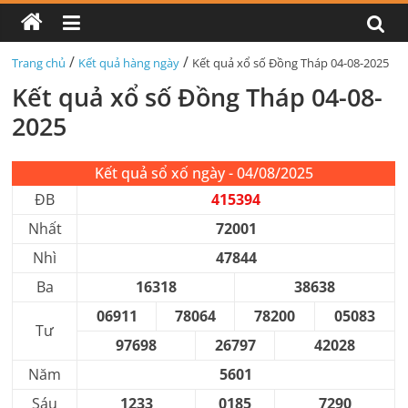
/
/
Trang chủ
Kết quả hàng ngày
Kết quả xổ số Đồng Tháp 04-08-2025
Kết quả xổ số Đồng Tháp 04-08-
2025
Kết quả sổ xố ngày - 04/08/2025
ĐB
415394
Nhất
72001
Nhì
47844
Ba
16318
38638
06911
78064
78200
05083
Tư
97698
26797
42028
Năm
5601
Sáu
1233
0185
7290