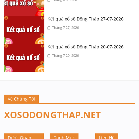
Kết quả xổ số Đồng Tháp 27-07-2026
Tháng 7 27, 2026
Kết quả xổ số Đồng Tháp 20-07-2026
Tháng 7 20, 2026
Về Chúng Tôi
XOSODONGTHAP.NET
Được Quan
Danh Mục
Liên Hệ