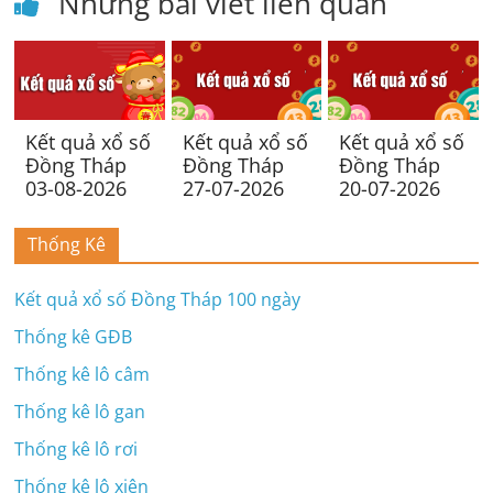
Những bài viết liên quan
Kết quả xổ số
Kết quả xổ số
Kết quả xổ số
Đồng Tháp
Đồng Tháp
Đồng Tháp
03-08-2026
27-07-2026
20-07-2026
Thống Kê
Kết quả xổ số Đồng Tháp 100 ngày
Thống kê GĐB
Thống kê lô câm
Thống kê lô gan
Thống kê lô rơi
Thống kê lô xiên