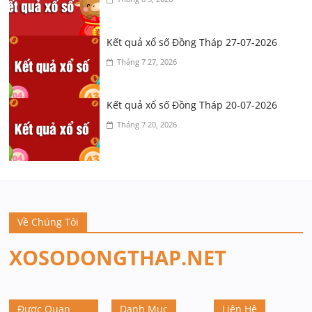
Kết quả xổ số Đồng Tháp 27-07-2026
Tháng 7 27, 2026
Kết quả xổ số Đồng Tháp 20-07-2026
Tháng 7 20, 2026
Về Chúng Tôi
XOSODONGTHAP.NET
Được Quan
Danh Mục
Liên Hệ