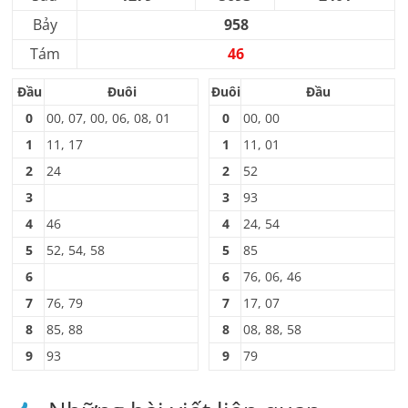
Bảy
958
Tám
46
Đầu
Đuôi
Đuôi
Đầu
0
00, 07, 00, 06, 08, 01
0
00, 00
1
11, 17
1
11, 01
2
24
2
52
3
3
93
4
46
4
24, 54
5
52, 54, 58
5
85
6
6
76, 06, 46
7
76, 79
7
17, 07
8
85, 88
8
08, 88, 58
9
93
9
79