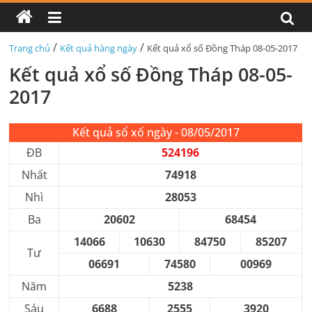
/
/
Trang chủ
Kết quả hàng ngày
Kết quả xổ số Đồng Tháp 08-05-2017
Kết quả xổ số Đồng Tháp 08-05-
2017
Kết quả sổ xố ngày - 08/05/2017
ĐB
524196
Nhất
74918
Nhì
28053
Ba
20602
68454
14066
10630
84750
85207
Tư
06691
74580
00969
Năm
5238
Sáu
6688
2555
3920