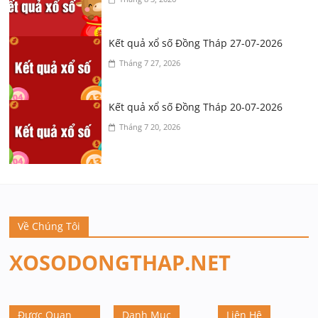
Kết quả xổ số Đồng Tháp 27-07-2026
Tháng 7 27, 2026
Kết quả xổ số Đồng Tháp 20-07-2026
Tháng 7 20, 2026
Về Chúng Tôi
XOSODONGTHAP.NET
Được Quan
Danh Mục
Liên Hệ