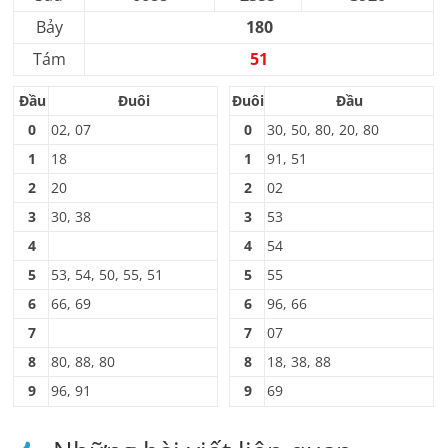
Bảy
180
Tám
51
Đầu
Đuôi
Đuôi
Đầu
0
02, 07
0
30, 50, 80, 20, 80
1
18
1
91, 51
2
20
2
02
3
30, 38
3
53
4
4
54
5
53, 54, 50, 55, 51
5
55
6
66, 69
6
96, 66
7
7
07
8
80, 88, 80
8
18, 38, 88
9
96, 91
9
69