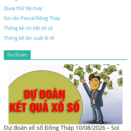
Quay thử lấy may
Soi cầu Pascal Đồng Tháp
Thống kê chi tiết xổ số
Thống kê tần suất lô tô
Dự Đoán
Dự đoán xổ số Đồng Tháp 10/08/2026 – Soi