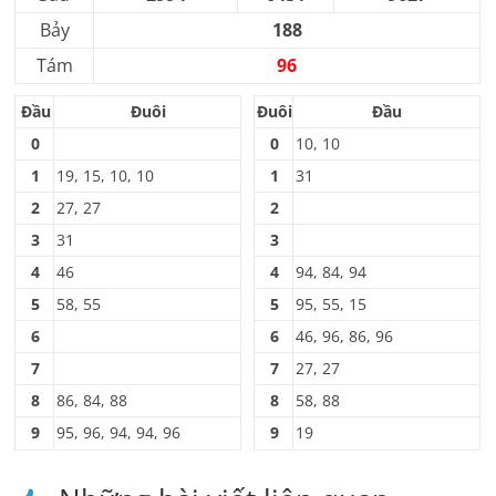
Bảy
188
Tám
96
Đầu
Đuôi
Đuôi
Đầu
0
0
10, 10
1
19, 15, 10, 10
1
31
2
27, 27
2
3
31
3
4
46
4
94, 84, 94
5
58, 55
5
95, 55, 15
6
6
46, 96, 86, 96
7
7
27, 27
8
86, 84, 88
8
58, 88
9
95, 96, 94, 94, 96
9
19