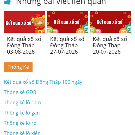
Những bài viết liên quan
Kết quả xổ số
Kết quả xổ số
Kết quả xổ số
Đồng Tháp
Đồng Tháp
Đồng Tháp
03-08-2026
27-07-2026
20-07-2026
Thống Kê
Kết quả xổ số Đồng Tháp 100 ngày
Thống kê GĐB
Thống kê lô câm
Thống kê lô gan
Thống kê lô rơi
Thống kê lô xiên