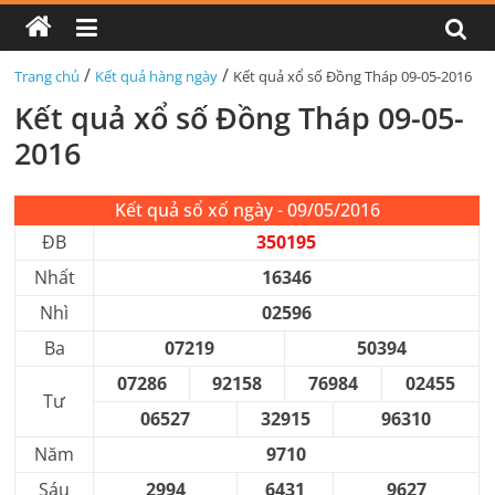
/
/
Trang chủ
Kết quả hàng ngày
Kết quả xổ số Đồng Tháp 09-05-2016
Kết quả xổ số Đồng Tháp 09-05-
2016
Kết quả sổ xố ngày - 09/05/2016
ĐB
350195
Nhất
16346
Nhì
02596
Ba
07219
50394
07286
92158
76984
02455
Tư
06527
32915
96310
Năm
9710
Sáu
2994
6431
9627