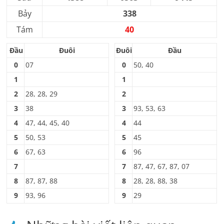
Bảy
338
Tám
40
Đầu
Đuôi
Đuôi
Đầu
0
07
0
50, 40
1
1
2
28, 28, 29
2
3
38
3
93, 53, 63
4
47, 44, 45, 40
4
44
5
50, 53
5
45
6
67, 63
6
96
7
7
87, 47, 67, 87, 07
8
87, 87, 88
8
28, 28, 88, 38
9
93, 96
9
29