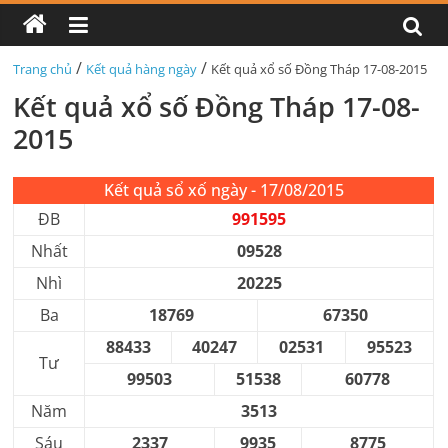
/
/
Trang chủ
Kết quả hàng ngày
Kết quả xổ số Đồng Tháp 17-08-2015
Kết quả xổ số Đồng Tháp 17-08-
2015
Kết quả sổ xố ngày - 17/08/2015
ĐB
991595
Nhất
09528
Nhì
20225
Ba
18769
67350
88433
40247
02531
95523
Tư
99503
51538
60778
Năm
3513
Sáu
2337
9935
8775