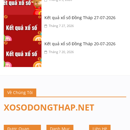
Kết quả xổ số Đồng Tháp 27-07-2026
Tháng 7 27, 2026
Kết quả xổ số Đồng Tháp 20-07-2026
Tháng 7 20, 2026
Về Chúng Tôi
XOSODONGTHAP.NET
Được Quan
Danh Mục
Liên Hệ