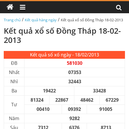
/
/
Trang chủ
Kết quả hàng ngày
Kết quả xổ số Đồng Tháp 18-02-2013
Kết quả xổ số Đồng Tháp 18-02-
2013
Kết quả sổ xố ngày - 18/02/2013
ĐB
581030
Nhất
07353
Nhì
32443
Ba
19422
33428
81324
22867
48462
67229
Tư
00410
09392
91005
Năm
9282
Sáu
7312
6376
8713