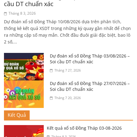
cầu DT chuẩn xác
Tháng 8 3, 2026
Dự đoán xổ số Đồng Tháp 10/08/2026 dựa trên phân tích,
thống kê kết quả XSDT trong những kỳ quay gần nhất để chọn
ra những cặp số may mắn. Chốt đầu đuôi giải đặc biệt, bao lô
2 số,...
Dự đoán xổ số Đồng Tháp 03/08/2026 –
Soi cầu DT chuẩn xác
Tháng 7 27, 2026
Dự đoán xổ số Đồng Tháp 27/07/2026 –
Soi cầu DT chuẩn xác
Tháng 7 20, 2026
Kết Quả
Kết quả xổ số Đồng Tháp 03-08-2026
Tháng 8 3, 2026