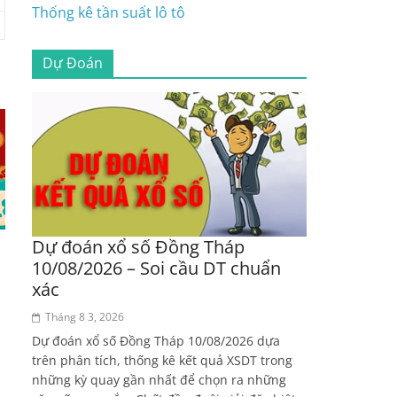
Thống kê tần suất lô tô
Dự Đoán
Dự đoán xổ số Đồng Tháp
10/08/2026 – Soi cầu DT chuẩn
xác
Tháng 8 3, 2026
Dự đoán xổ số Đồng Tháp 10/08/2026 dựa
trên phân tích, thống kê kết quả XSDT trong
những kỳ quay gần nhất để chọn ra những