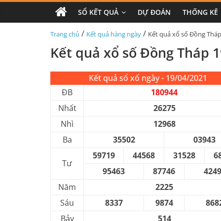
SỔ KẾT QUẢ
DỰ ĐOÁN
THỐNG KÊ
/
/
Trang chủ
Kết quả hàng ngày
Kết quả xổ số Đồng Tháp
Kết quả xổ số Đồng Tháp 1
Kết quả sổ xố ngày - 19/04/2021
ĐB
180944
Nhất
26275
Nhì
12968
Ba
35502
03943
59719
44568
31528
6
Tư
95463
87746
424
Năm
2225
Sáu
8337
9874
868
Bảy
514