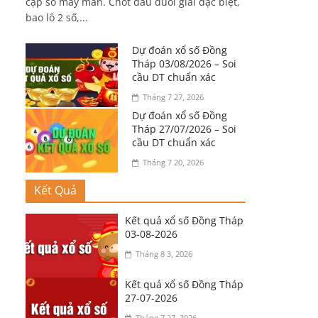
cặp số may mắn. Chốt đầu đuôi giải đặc biệt,
bao lô 2 số,...
Dự đoán xổ số Đồng
Tháp 03/08/2026 – Soi
cầu DT chuẩn xác
Tháng 7 27, 2026
Dự đoán xổ số Đồng
Tháp 27/07/2026 – Soi
cầu DT chuẩn xác
Tháng 7 20, 2026
Kết Quả
Kết quả xổ số Đồng Tháp
03-08-2026
Tháng 8 3, 2026
Kết quả xổ số Đồng Tháp
27-07-2026
Tháng 7 27, 2026