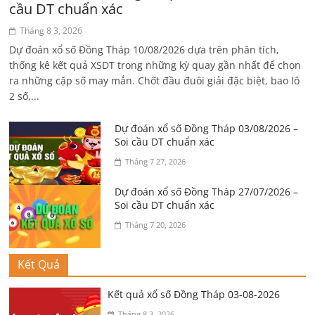
cầu DT chuẩn xác
Tháng 8 3, 2026
Dự đoán xổ số Đồng Tháp 10/08/2026 dựa trên phân tích,
thống kê kết quả XSDT trong những kỳ quay gần nhất để chọn
ra những cặp số may mắn. Chốt đầu đuôi giải đặc biệt, bao lô
2 số,...
Dự đoán xổ số Đồng Tháp 03/08/2026 –
Soi cầu DT chuẩn xác
Tháng 7 27, 2026
Dự đoán xổ số Đồng Tháp 27/07/2026 –
Soi cầu DT chuẩn xác
Tháng 7 20, 2026
Kết Quả
Kết quả xổ số Đồng Tháp 03-08-2026
Tháng 8 3, 2026