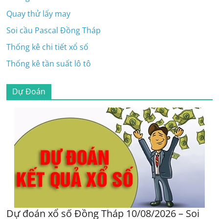
Quay thử lấy may
Soi cầu Pascal Đồng Tháp
Thống kê chi tiết xổ số
Thống kê tần suất lô tô
Dự Đoán
Dự đoán xổ số Đồng Tháp 10/08/2026 – Soi