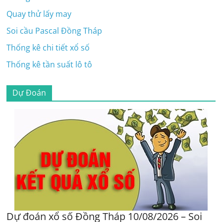
Quay thử lấy may
Soi cầu Pascal Đồng Tháp
Thống kê chi tiết xổ số
Thống kê tần suất lô tô
Dự Đoán
Dự đoán xổ số Đồng Tháp 10/08/2026 – Soi