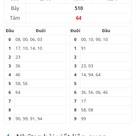
Bảy
510
Tám
64
Đầu
Đuôi
Đuôi
Đầu
0
08, 00, 06, 03
0
00, 10, 90, 10
1
17, 10, 14, 10
1
91
2
23
2
3
36
3
23, 03
4
46
4
14, 94, 64
5
58, 56
5
6
64
6
36, 56, 06, 46
7
7
17
8
8
58, 08
9
90, 99, 91, 94
9
99