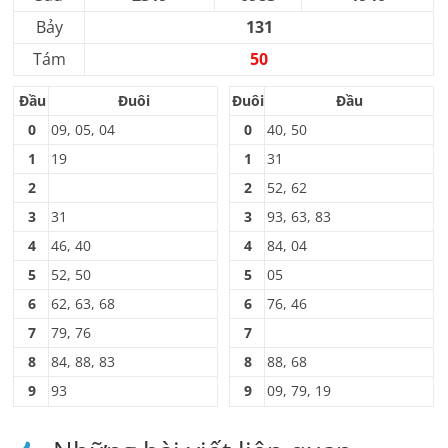
Bảy
131
Tám
50
Đầu
Đuôi
Đuôi
Đầu
0
09, 05, 04
0
40, 50
1
19
1
31
2
2
52, 62
3
31
3
93, 63, 83
4
46, 40
4
84, 04
5
52, 50
5
05
6
62, 63, 68
6
76, 46
7
79, 76
7
8
84, 88, 83
8
88, 68
9
93
9
09, 79, 19