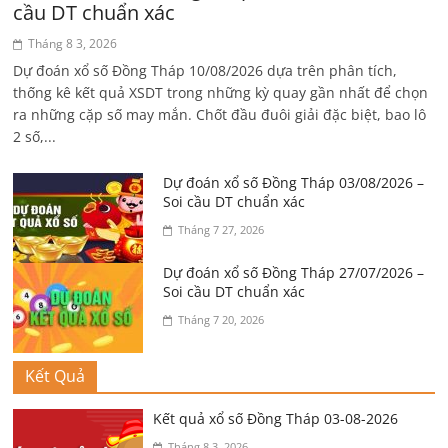
cầu DT chuẩn xác
Tháng 8 3, 2026
Dự đoán xổ số Đồng Tháp 10/08/2026 dựa trên phân tích,
thống kê kết quả XSDT trong những kỳ quay gần nhất để chọn
ra những cặp số may mắn. Chốt đầu đuôi giải đặc biệt, bao lô
2 số,...
Dự đoán xổ số Đồng Tháp 03/08/2026 –
Soi cầu DT chuẩn xác
Tháng 7 27, 2026
Dự đoán xổ số Đồng Tháp 27/07/2026 –
Soi cầu DT chuẩn xác
Tháng 7 20, 2026
Kết Quả
Kết quả xổ số Đồng Tháp 03-08-2026
Tháng 8 3, 2026