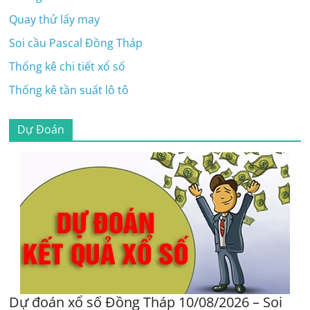
Quay thử lấy may
Soi cầu Pascal Đồng Tháp
Thống kê chi tiết xổ số
Thống kê tần suất lô tô
Dự Đoán
Dự đoán xổ số Đồng Tháp 10/08/2026 – Soi