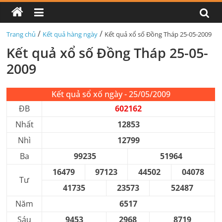
/
/
Trang chủ
Kết quả hàng ngày
Kết quả xổ số Đồng Tháp 25-05-2009
Kết quả xổ số Đồng Tháp 25-05-
2009
Kết quả sổ xố ngày - 25/05/2009
ĐB
602162
Nhất
12853
Nhì
12799
Ba
99235
51964
16479
97123
44502
04078
Tư
41735
23573
52487
Năm
6517
Sáu
9453
2968
8719