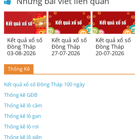
Những bài viết liên quan
Kết quả xổ số
Kết quả xổ số
Kết quả xổ số
Đồng Tháp
Đồng Tháp
Đồng Tháp
03-08-2026
27-07-2026
20-07-2026
Thống Kê
Kết quả xổ số Đồng Tháp 100 ngày
Thống kê GĐB
Thống kê lô câm
Thống kê lô gan
Thống kê lô rơi
Thống kê lô xiên