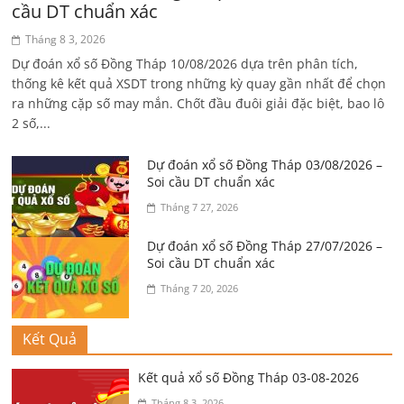
cầu DT chuẩn xác
Tháng 8 3, 2026
Dự đoán xổ số Đồng Tháp 10/08/2026 dựa trên phân tích,
thống kê kết quả XSDT trong những kỳ quay gần nhất để chọn
ra những cặp số may mắn. Chốt đầu đuôi giải đặc biệt, bao lô
2 số,...
Dự đoán xổ số Đồng Tháp 03/08/2026 –
Soi cầu DT chuẩn xác
Tháng 7 27, 2026
Dự đoán xổ số Đồng Tháp 27/07/2026 –
Soi cầu DT chuẩn xác
Tháng 7 20, 2026
Kết Quả
Kết quả xổ số Đồng Tháp 03-08-2026
Tháng 8 3, 2026