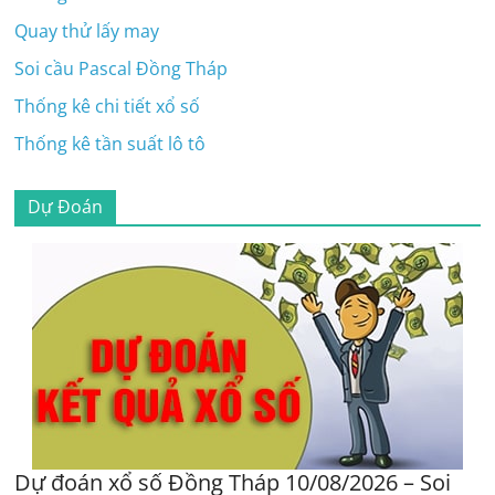
Quay thử lấy may
Soi cầu Pascal Đồng Tháp
Thống kê chi tiết xổ số
Thống kê tần suất lô tô
Dự Đoán
Dự đoán xổ số Đồng Tháp 10/08/2026 – Soi