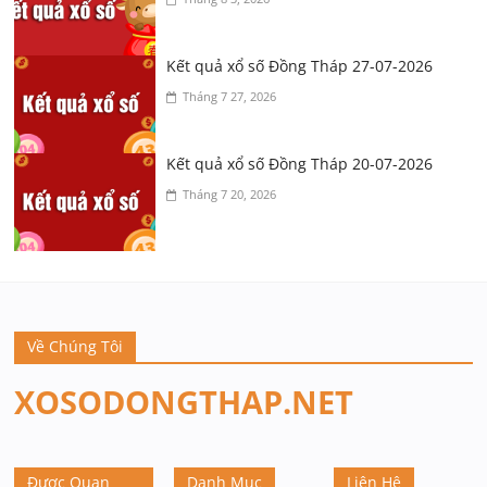
Kết quả xổ số Đồng Tháp 27-07-2026
Tháng 7 27, 2026
Kết quả xổ số Đồng Tháp 20-07-2026
Tháng 7 20, 2026
Về Chúng Tôi
XOSODONGTHAP.NET
Được Quan
Danh Mục
Liên Hệ