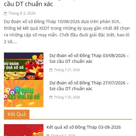
cầu DT chuẩn xác
Tháng 8 3, 2026
Dự đoán xổ số Đồng Tháp 10/08/2026 dựa trên phân tích,
thống kê kết quả XSDT trong những kỳ quay gần nhất để chọn
ra những cặp số may mắn. Chốt đầu đuôi giải đặc biệt, bao lô
2 số,...
Dự đoán xổ số Đồng Tháp 03/08/2026 –
Soi cầu DT chuẩn xác
Tháng 7 27, 2026
Dự đoán xổ số Đồng Tháp 27/07/2026 –
Soi cầu DT chuẩn xác
Tháng 7 20, 2026
Kết Quả
Kết quả xổ số Đồng Tháp 03-08-2026
Tháng 8 3, 2026