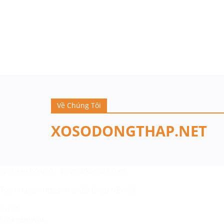
Về Chúng Tôi
XOSODONGTHAP.NET
tỷ lệ kèo bóng đá
https://kong88.com
Top nhà cái:
https://new88.land/
NEW88
8xbet
Link sunwin
,