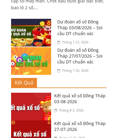
cặp số may mắn. Chốt đầu đuôi giải đặc biệt,
bao lô 2 số,...
Dự đoán xổ số Đồng
Tháp 03/08/2026 – Soi
cầu DT chuẩn xác
Tháng 7 27, 2026
Dự đoán xổ số Đồng
Tháp 27/07/2026 – Soi
cầu DT chuẩn xác
Tháng 7 20, 2026
Kết Quả
Kết quả xổ số Đồng Tháp
03-08-2026
Tháng 8 3, 2026
Kết quả xổ số Đồng Tháp
27-07-2026
Tháng 7 27, 2026