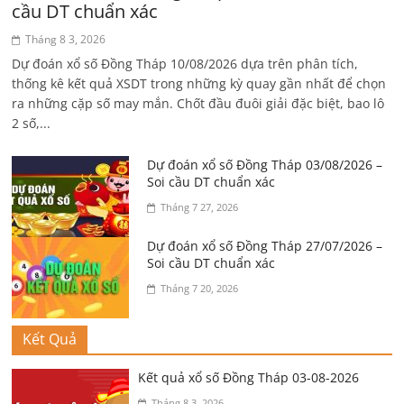
cầu DT chuẩn xác
Tháng 8 3, 2026
Dự đoán xổ số Đồng Tháp 10/08/2026 dựa trên phân tích,
thống kê kết quả XSDT trong những kỳ quay gần nhất để chọn
ra những cặp số may mắn. Chốt đầu đuôi giải đặc biệt, bao lô
2 số,...
Dự đoán xổ số Đồng Tháp 03/08/2026 –
Soi cầu DT chuẩn xác
Tháng 7 27, 2026
Dự đoán xổ số Đồng Tháp 27/07/2026 –
Soi cầu DT chuẩn xác
Tháng 7 20, 2026
Kết Quả
Kết quả xổ số Đồng Tháp 03-08-2026
Tháng 8 3, 2026