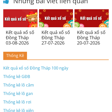
Những bài viết liên quan
Kết quả xổ số
Kết quả xổ số
Kết quả xổ số
Đồng Tháp
Đồng Tháp
Đồng Tháp
03-08-2026
27-07-2026
20-07-2026
Thống Kê
Kết quả xổ số Đồng Tháp 100 ngày
Thống kê GĐB
Thống kê lô câm
Thống kê lô gan
Thống kê lô rơi
Thống kê lô xiên