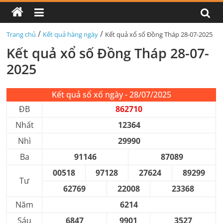
/
/
Trang chủ
Kết quả hàng ngày
Kết quả xổ số Đồng Tháp 28-07-2025
Kết quả xổ số Đồng Tháp 28-07-
2025
Kết quả sổ xố ngày - 28/07/2025
ĐB
862710
Nhất
12364
Nhì
29990
Ba
91146
87089
00518
97128
27624
89299
Tư
62769
22008
23368
Năm
6214
Sáu
6847
9901
3527