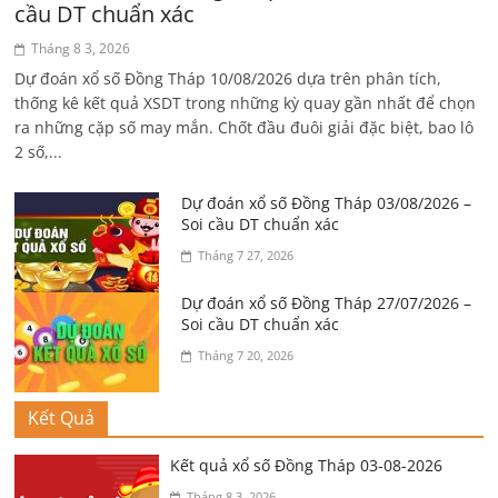
cầu DT chuẩn xác
Tháng 8 3, 2026
Dự đoán xổ số Đồng Tháp 10/08/2026 dựa trên phân tích,
thống kê kết quả XSDT trong những kỳ quay gần nhất để chọn
ra những cặp số may mắn. Chốt đầu đuôi giải đặc biệt, bao lô
2 số,...
Dự đoán xổ số Đồng Tháp 03/08/2026 –
Soi cầu DT chuẩn xác
Tháng 7 27, 2026
Dự đoán xổ số Đồng Tháp 27/07/2026 –
Soi cầu DT chuẩn xác
Tháng 7 20, 2026
Kết Quả
Kết quả xổ số Đồng Tháp 03-08-2026
Tháng 8 3, 2026