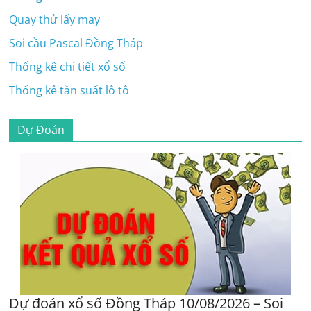
Quay thử lấy may
Soi cầu Pascal Đồng Tháp
Thống kê chi tiết xổ số
Thống kê tần suất lô tô
Dự Đoán
Dự đoán xổ số Đồng Tháp 10/08/2026 – Soi