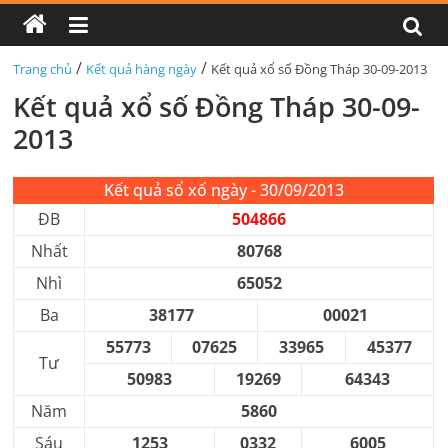
/
/
Trang chủ
Kết quả hàng ngày
Kết quả xổ số Đồng Tháp 30-09-2013
Kết quả xổ số Đồng Tháp 30-09-
2013
Kết quả sổ xố ngày - 30/09/2013
ĐB
504866
Nhất
80768
Nhì
65052
Ba
38177
00021
55773
07625
33965
45377
Tư
50983
19269
64343
Năm
5860
Sáu
1253
0332
6005