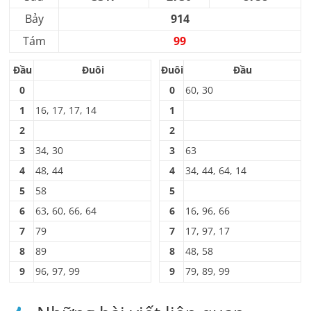
Bảy
914
Tám
99
Đầu
Đuôi
Đuôi
Đầu
0
0
60, 30
1
16, 17, 17, 14
1
2
2
3
34, 30
3
63
4
48, 44
4
34, 44, 64, 14
5
58
5
6
63, 60, 66, 64
6
16, 96, 66
7
79
7
17, 97, 17
8
89
8
48, 58
9
96, 97, 99
9
79, 89, 99