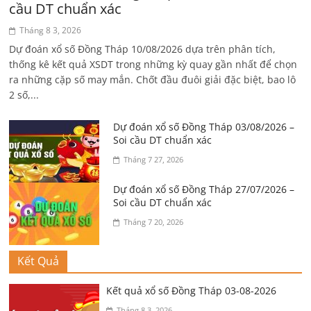
cầu DT chuẩn xác
Tháng 8 3, 2026
Dự đoán xổ số Đồng Tháp 10/08/2026 dựa trên phân tích,
thống kê kết quả XSDT trong những kỳ quay gần nhất để chọn
ra những cặp số may mắn. Chốt đầu đuôi giải đặc biệt, bao lô
2 số,...
Dự đoán xổ số Đồng Tháp 03/08/2026 –
Soi cầu DT chuẩn xác
Tháng 7 27, 2026
Dự đoán xổ số Đồng Tháp 27/07/2026 –
Soi cầu DT chuẩn xác
Tháng 7 20, 2026
Kết Quả
Kết quả xổ số Đồng Tháp 03-08-2026
Tháng 8 3, 2026