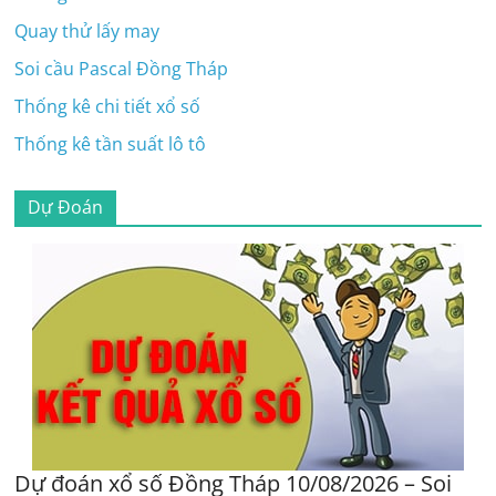
Quay thử lấy may
Soi cầu Pascal Đồng Tháp
Thống kê chi tiết xổ số
Thống kê tần suất lô tô
Dự Đoán
Dự đoán xổ số Đồng Tháp 10/08/2026 – Soi