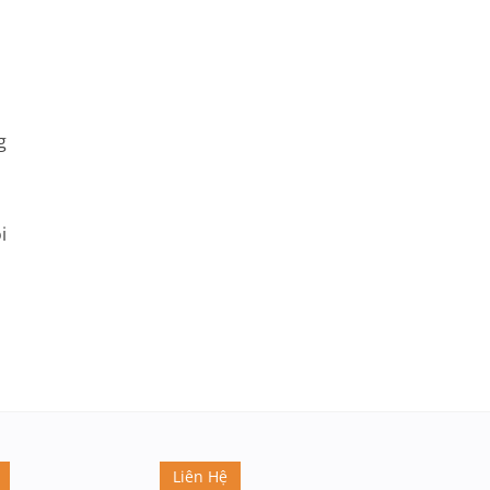
g
i
Liên Hệ