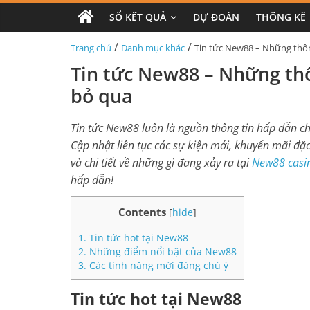
SỔ KẾT QUẢ
DỰ ĐOÁN
THỐNG KÊ
/
/
Trang chủ
Danh mục khác
Tin tức New88 – Những thô
Tin tức New88 – Những th
bỏ qua
Tin tức New88 luôn là nguồn thông tin hấp dẫn cho
Cập nhật liên tục các sự kiện mới, khuyến mãi đặc
và chi tiết về những gì đang xảy ra tại
New88 casi
hấp dẫn!
Contents
[
hide
]
1.
Tin tức hot tại New88
2.
Những điểm nổi bật của New88
3.
Các tính năng mới đáng chú ý
Tin tức hot tại New88