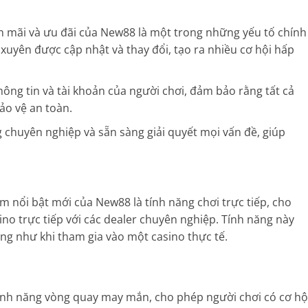
 mãi và ưu đãi của New88 là một trong những yếu tố chính
xuyên được cập nhật và thay đổi, tạo ra nhiều cơ hội hấp
ng tin và tài khoản của người chơi, đảm bảo rằng tất cả
ảo vệ an toàn.
 chuyên nghiệp và sẵn sàng giải quyết mọi vấn đề, giúp
m nổi bật mới của New88 là tính năng chơi trực tiếp, cho
ino trực tiếp với các dealer chuyên nghiệp. Tính năng này
ống như khi tham gia vào một casino thực tế.
nh năng vòng quay may mắn, cho phép người chơi có cơ hộ