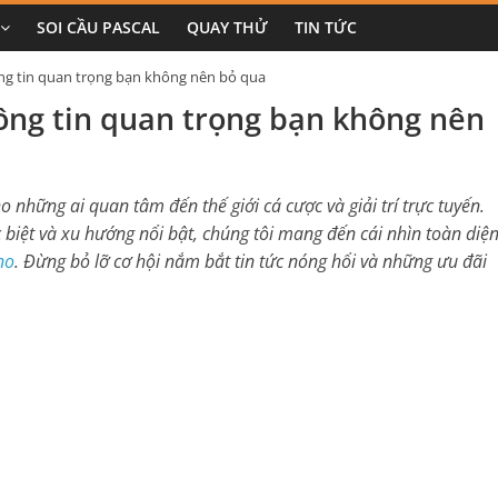
SOI CẦU PASCAL
QUAY THỬ
TIN TỨC
ng tin quan trọng bạn không nên bỏ qua
ông tin quan trọng bạn không nên
 những ai quan tâm đến thế giới cá cược và giải trí trực tuyến.
 biệt và xu hướng nổi bật, chúng tôi mang đến cái nhìn toàn diệ
no
. Đừng bỏ lỡ cơ hội nắm bắt tin tức nóng hổi và những ưu đãi