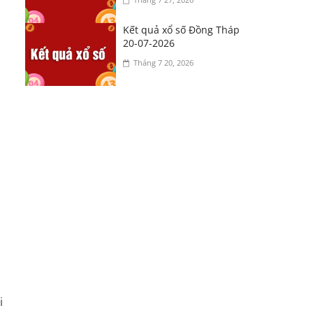
Kết quả xổ số Đồng Tháp
20-07-2026
Tháng 7 20, 2026
i