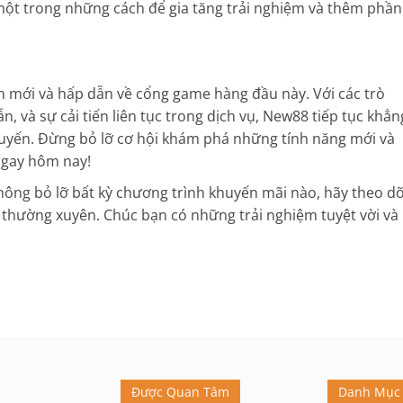
một trong những cách để gia tăng trải nghiệm và thêm phần
 mới và hấp dẫn về cổng game hàng đầu này. Với các trò
, và sự cải tiến liên tục trong dịch vụ, New88 tiếp tục khẳn
tuyến. Đừng bỏ lỡ cơ hội khám phá những tính năng mới và
ngay hôm nay!
hông bỏ lỡ bất kỳ chương trình khuyến mãi nào, hãy theo dõ
8 thường xuyên. Chúc bạn có những trải nghiệm tuyệt vời và
Được Quan Tâm
Danh Mục