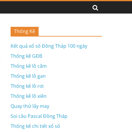
Thống Kê
Kết quả xổ số Đồng Tháp 100 ngày
Thống kê GĐB
n
Thống kê lô câm
Thống kê lô gan
Thống kê lô rơi
Thống kê lô xiên
Quay thử lấy may
Soi cầu Pascal Đồng Tháp
Thống kê chi tiết xổ số