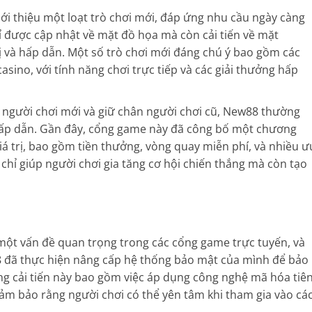
ới thiệu một loạt trò chơi mới, đáp ứng nhu cầu ngày càng
hỉ được cập nhật về mặt đồ họa mà còn cải tiến về mặt
 và hấp dẫn. Một số trò chơi mới đáng chú ý bao gồm các
sino, với tính năng chơi trực tiếp và các giải thưởng hấp
 người chơi mới và giữ chân người chơi cũ, New88 thường
hấp dẫn. Gần đây, cổng game này đã công bố một chương
iá trị, bao gồm tiền thưởng, vòng quay miễn phí, và nhiều ư
chỉ giúp người chơi gia tăng cơ hội chiến thắng mà còn tạo
một vấn đề quan trọng trong các cổng game trực tuyến, và
8 đã thực hiện nâng cấp hệ thống bảo mật của mình để bảo
ững cải tiến này bao gồm việc áp dụng công nghệ mã hóa tiê
đảm bảo rằng người chơi có thể yên tâm khi tham gia vào cá