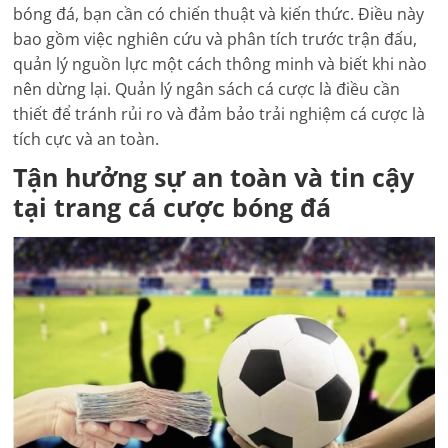
bóng đá, bạn cần có chiến thuật và kiến thức. Điều này
bao gồm việc nghiên cứu và phân tích trước trận đấu,
quản lý nguồn lực một cách thông minh và biết khi nào
nên dừng lại. Quản lý ngân sách cá cược là điều cần
thiết để tránh rủi ro và đảm bảo trải nghiệm cá cược là
tích cực và an toàn.
Tận hưởng sự an toàn và tin cậy
tại trang cá cược bóng đá