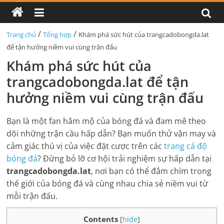
/
/
Trang chủ
Tổng hợp
Khám phá sức hút của trangcadobongda.lat
để tận hưởng niềm vui cùng trận đấu
Khám phá sức hút của
trangcadobongda.lat để tận
hưởng niềm vui cùng trận đấu
Bạn là một fan hâm mộ của bóng đá và đam mê theo
dõi những trận cầu hấp dẫn? Bạn muốn thử vận may và
cảm giác thú vị của việc đặt cược trên các
trang cá độ
bóng đá
? Đừng bỏ lỡ cơ hội trải nghiệm sự hấp dẫn tại
trangcadobongda.lat
, nơi bạn có thể đắm chìm trong
thế giới của bóng đá và cùng nhau chia sẻ niềm vui từ
mỗi trận đấu.
Contents
[
hide
]