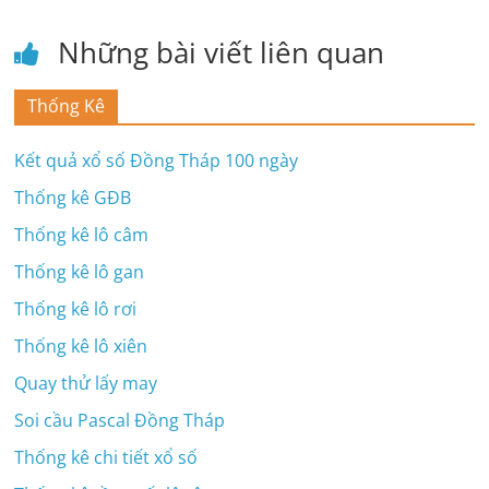
Những bài viết liên quan
Thống Kê
Kết quả xổ số Đồng Tháp 100 ngày
Thống kê GĐB
Thống kê lô câm
Thống kê lô gan
Thống kê lô rơi
Thống kê lô xiên
Quay thử lấy may
Soi cầu Pascal Đồng Tháp
Thống kê chi tiết xổ số