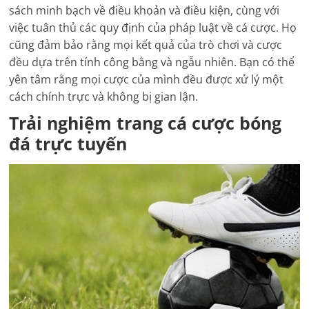
sách minh bạch về điều khoản và điều kiện, cùng với
việc tuân thủ các quy định của pháp luật về cá cược. Họ
cũng đảm bảo rằng mọi kết quả của trò chơi và cược
đều dựa trên tính công bằng và ngẫu nhiên. Bạn có thể
yên tâm rằng mọi cược của mình đều được xử lý một
cách chính trực và không bị gian lận.
Trải nghiệm trang cá cược bóng
đá trực tuyến