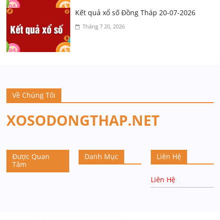
Kết quả xổ số Đồng Tháp 20-07-2026
Tháng 7 20, 2026
Về Chúng Tôi
XOSODONGTHAP.NET
Được Quan
Danh Mục
Liên Hệ
Tâm
Liên Hệ
tỷ lệ kèo bóng đá
https://kong88.com