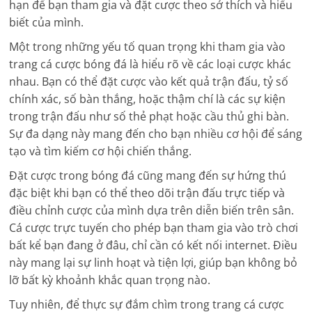
hạn để bạn tham gia và đặt cược theo sở thích và hiểu
biết của mình.
Một trong những yếu tố quan trọng khi tham gia vào
trang cá cược bóng đá là hiểu rõ về các loại cược khác
nhau. Bạn có thể đặt cược vào kết quả trận đấu, tỷ số
chính xác, số bàn thắng, hoặc thậm chí là các sự kiện
trong trận đấu như số thẻ phạt hoặc cầu thủ ghi bàn.
Sự đa dạng này mang đến cho bạn nhiều cơ hội để sáng
tạo và tìm kiếm cơ hội chiến thắng.
Đặt cược trong bóng đá cũng mang đến sự hứng thú
đặc biệt khi bạn có thể theo dõi trận đấu trực tiếp và
điều chỉnh cược của mình dựa trên diễn biến trên sân.
Cá cược trực tuyến cho phép bạn tham gia vào trò chơi
bất kể bạn đang ở đâu, chỉ cần có kết nối internet. Điều
này mang lại sự linh hoạt và tiện lợi, giúp bạn không bỏ
lỡ bất kỳ khoảnh khắc quan trọng nào.
Tuy nhiên, để thực sự đắm chìm trong trang cá cược