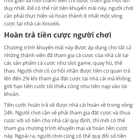
thời gian và mỗi thành viên chỉ được tham gia một lần
duy nhất. Để có thể rút tiền khuyến mãi này, người chơi
cần phải thực hiện và hoàn thành ít nhất một vòng
cược tại nhà cái Xoso66.
Hoàn trả tiền cược người chơi
Chương trình khuyến mãi này được áp dụng cho tất cả
những thành viên đã tham gia cá cược của nhà cái tại
các sản phẩm cá cược như slot game, quay hũ, thể
thao. Người chơi có cơ hội nhận được tiền cơ quan trả
lên đến 2% khi tham gia đặt cược tại nhà cái mà không
giới hạn tiền cước tối thiểu cũng như tiền nạp vào tài
khoản.
Tiền cước hoàn trả sẽ được nhà cái hoàn về trong vòng
24h. Người chơi cần về phải tham gia đặt cược và thua
cược với số tiền cho nhà cái quy định, thì mới có thể
tham gia chương trình khuyến mại và hoàn tiền cược
này. Ngoài ra, người chơi cũng có thể quy đổi số tiền