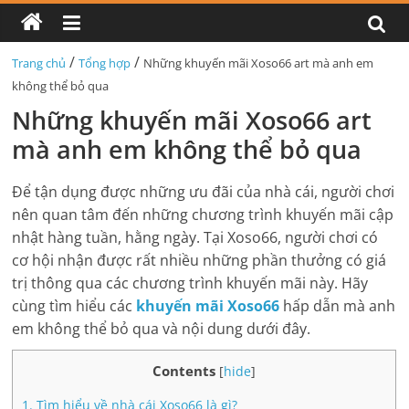
/
/
Trang chủ
Tổng hợp
Những khuyến mãi Xoso66 art mà anh em
không thể bỏ qua
Những khuyến mãi Xoso66 art
mà anh em không thể bỏ qua
Để tận dụng được những ưu đãi của nhà cái, người chơi
nên quan tâm đến những chương trình khuyến mãi cập
nhật hàng tuần, hằng ngày. Tại Xoso66, người chơi có
cơ hội nhận được rất nhiều những phần thưởng có giá
trị thông qua các chương trình khuyến mãi này. Hãy
cùng tìm hiểu các
khuyến mãi Xoso66
hấp dẫn mà anh
em không thể bỏ qua và nội dung dưới đây.
Contents
[
hide
]
1.
Tìm hiểu về nhà cái Xoso66 là gì?