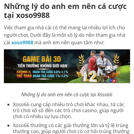
Những lý do anh em nên cá cược
tại xoso9988
Việc tham gia nhà cái có thể mang lại nhiều lợi ích cho
người chơi, Dưới đây là một số lý do nên tham gia nhà
cái
xoso9988
mà anh em nên quan tâm như:
Những lý do anh em nên cá cược tại Xoso66
Xoso66 cung cấp nhiều trò chơi khác nhau, từ các
trò chơi xổ số đến các trò chơi casino, giúp người
chơi có nhiều sự lựa chọn.
Xoso66 thường có các giải thưởng lớn và tỷ lệ trúng
thưởng cao, giúp người chơi có cơ hội trúng thưởng