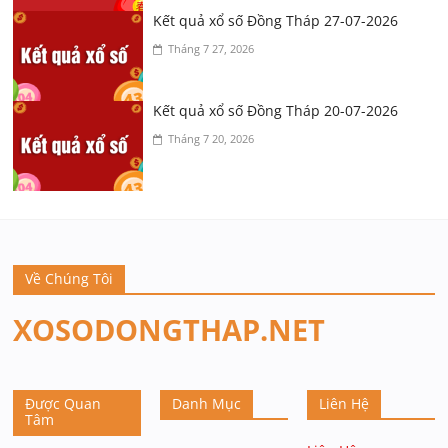
Kết quả xổ số Đồng Tháp 27-07-2026
Tháng 7 27, 2026
Kết quả xổ số Đồng Tháp 20-07-2026
Tháng 7 20, 2026
Về Chúng Tôi
XOSODONGTHAP.NET
Được Quan
Danh Mục
Liên Hệ
Tâm