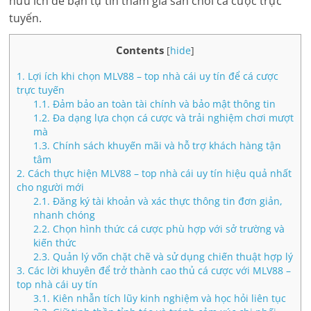
hữu ích để bạn tự tin tham gia sân chơi cá cược trực
tuyến.
Contents
[
hide
]
1.
Lợi ích khi chọn MLV88 – top nhà cái uy tín để cá cược
trực tuyến
1.1.
Đảm bảo an toàn tài chính và bảo mật thông tin
1.2.
Đa dạng lựa chọn cá cược và trải nghiệm chơi mượt
mà
1.3.
Chính sách khuyến mãi và hỗ trợ khách hàng tận
tâm
2.
Cách thực hiện MLV88 – top nhà cái uy tín hiệu quả nhất
cho người mới
2.1.
Đăng ký tài khoản và xác thực thông tin đơn giản,
nhanh chóng
2.2.
Chọn hình thức cá cược phù hợp với sở trường và
kiến thức
2.3.
Quản lý vốn chặt chẽ và sử dụng chiến thuật hợp lý
3.
Các lời khuyên để trở thành cao thủ cá cược với MLV88 –
top nhà cái uy tín
3.1.
Kiên nhẫn tích lũy kinh nghiệm và học hỏi liên tục