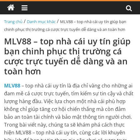
/
/
Trang chủ
Danh mục khác
MLV88 – top nhà cái uy tín giúp bạn
chinh phục thị trường cá cược trực tuyến dễ dàng và an toàn hơn
MLV88 – top nhà cái uy tín giúp
bạn chinh phục thị trường cá
cược trực tuyến dễ dàng và an
toàn hơn
MLV88
– top nhà cái uy tín là địa chỉ vàng cho những ai
đam mê cá cược trực tuyến, tìm kiếm sự tin cậy và chất
lượng hàng đầu. Việc lựa chọn một nhà cái phù hợp
không chỉ giúp tăng cơ hội chiến thắng mà còn đảm
bảo an toàn tài chính và bảo mật thông tin người chơi.
Trong bài viết này, chúng ta sẽ khám phá cách thực
hiện MLV88 – top nhà cái uy tín, cùng các lời khuyên