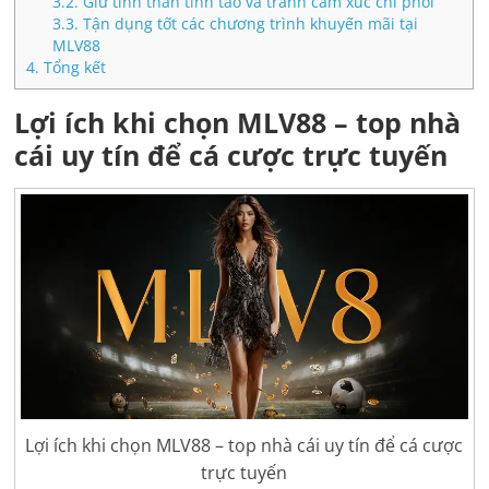
3.2.
Giữ tinh thần tỉnh táo và tránh cảm xúc chi phối
3.3.
Tận dụng tốt các chương trình khuyến mãi tại
MLV88
4.
Tổng kết
Lợi ích khi chọn MLV88 – top nhà
cái uy tín để cá cược trực tuyến
Lợi ích khi chọn MLV88 – top nhà cái uy tín để cá cược
trực tuyến