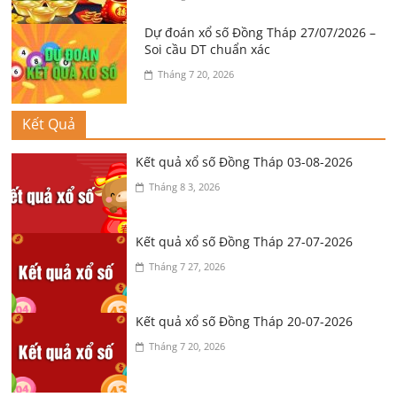
Dự đoán xổ số Đồng Tháp 27/07/2026 –
Soi cầu DT chuẩn xác
Tháng 7 20, 2026
Kết Quả
Kết quả xổ số Đồng Tháp 03-08-2026
Tháng 8 3, 2026
Kết quả xổ số Đồng Tháp 27-07-2026
Tháng 7 27, 2026
Kết quả xổ số Đồng Tháp 20-07-2026
Tháng 7 20, 2026