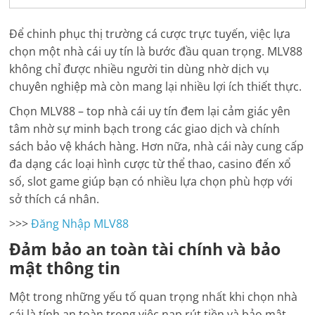
Để chinh phục thị trường cá cược trực tuyến, việc lựa
chọn một nhà cái uy tín là bước đầu quan trọng. MLV88
không chỉ được nhiều người tin dùng nhờ dịch vụ
chuyên nghiệp mà còn mang lại nhiều lợi ích thiết thực.
Chọn MLV88 – top nhà cái uy tín đem lại cảm giác yên
tâm nhờ sự minh bạch trong các giao dịch và chính
sách bảo vệ khách hàng. Hơn nữa, nhà cái này cung cấp
đa dạng các loại hình cược từ thể thao, casino đến xổ
số, slot game giúp bạn có nhiều lựa chọn phù hợp với
sở thích cá nhân.
>>>
Đăng Nhập MLV88
Đảm bảo an toàn tài chính và bảo
mật thông tin
Một trong những yếu tố quan trọng nhất khi chọn nhà
cái là tính an toàn trong việc nạp rút tiền và bảo mật