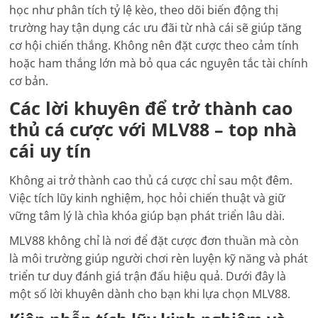
học như phân tích tỷ lệ kèo, theo dõi biến động thị
trường hay tận dụng các ưu đãi từ nhà cái sẽ giúp tăng
cơ hội chiến thắng. Không nên đặt cược theo cảm tính
hoặc ham thắng lớn mà bỏ qua các nguyên tắc tài chính
cơ bản.
Các lời khuyên để trở thành cao
thủ cá cược với MLV88 – top nhà
cái uy tín
Không ai trở thành cao thủ cá cược chỉ sau một đêm.
Việc tích lũy kinh nghiệm, học hỏi chiến thuật và giữ
vững tâm lý là chìa khóa giúp bạn phát triển lâu dài.
MLV88 không chỉ là nơi để đặt cược đơn thuần mà còn
là môi trường giúp người chơi rèn luyện kỹ năng và phát
triển tư duy đánh giá trận đấu hiệu quả. Dưới đây là
một số lời khuyên dành cho bạn khi lựa chọn MLV88.