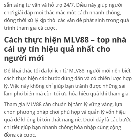
sẵn sàng tư vấn và hỗ trợ 24/7. Điều này giúp người
chơi giải đáp mọi thắc mắc một cách nhanh chóng,
đồng thời xử lý kịp thời các vấn đề phát sinh trong quá
trình tham gia cá cược.
Cách thực hiện MLV88 – top nhà
cái uy tín hiệu quả nhất cho
người mới
Để khai thác tối đa lợi ích từ MLV88, người mới nên biết
cách thực hiện các bước đúng đắn và có chiến lược hợp
lý. Việc này không chỉ giúp bạn tránh được những sai
lầm phổ biến mà còn tối ưu hóa hiệu quả khi tham gia.
Tham gia MLV88 cần chuẩn bị tâm lý vững vàng, lựa
chọn phương pháp chơi phù hợp và quản lý vốn hiệu
quả để không bị tổn thất nặng nề. Dưới đây là các bước
chi tiết giúp bạn nhanh chóng hòa nhập cùng cộng
đồng cá cược.