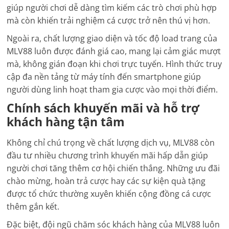
giúp người chơi dễ dàng tìm kiếm các trò chơi phù hợp
mà còn khiến trải nghiệm cá cược trở nên thú vị hơn.
Ngoài ra, chất lượng giao diện và tốc độ load trang của
MLV88 luôn được đánh giá cao, mang lại cảm giác mượt
mà, không gián đoạn khi chơi trực tuyến. Hình thức truy
cập đa nền tảng từ máy tính đến smartphone giúp
người dùng linh hoạt tham gia cược vào mọi thời điểm.
Chính sách khuyến mãi và hỗ trợ
khách hàng tận tâm
Không chỉ chú trọng về chất lượng dịch vụ, MLV88 còn
đầu tư nhiều chương trình khuyến mãi hấp dẫn giúp
người chơi tăng thêm cơ hội chiến thắng. Những ưu đãi
chào mừng, hoàn trả cược hay các sự kiện quà tặng
được tổ chức thường xuyên khiến cộng đồng cá cược
thêm gắn kết.
Đặc biệt, đội ngũ chăm sóc khách hàng của MLV88 luôn