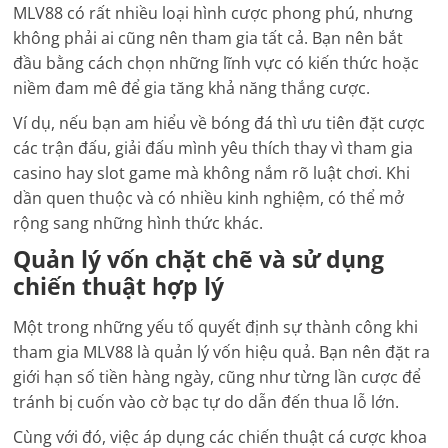
MLV88 có rất nhiều loại hình cược phong phú, nhưng
không phải ai cũng nên tham gia tất cả. Bạn nên bắt
đầu bằng cách chọn những lĩnh vực có kiến thức hoặc
niềm đam mê để gia tăng khả năng thắng cược.
Ví dụ, nếu bạn am hiểu về bóng đá thì ưu tiên đặt cược
các trận đấu, giải đấu mình yêu thích thay vì tham gia
casino hay slot game mà không nắm rõ luật chơi. Khi
dần quen thuộc và có nhiều kinh nghiệm, có thể mở
rộng sang những hình thức khác.
Quản lý vốn chặt chẽ và sử dụng
chiến thuật hợp lý
Một trong những yếu tố quyết định sự thành công khi
tham gia MLV88 là quản lý vốn hiệu quả. Bạn nên đặt ra
giới hạn số tiền hàng ngày, cũng như từng lần cược để
tránh bị cuốn vào cờ bạc tự do dẫn đến thua lỗ lớn.
Cùng với đó, việc áp dụng các chiến thuật cá cược khoa