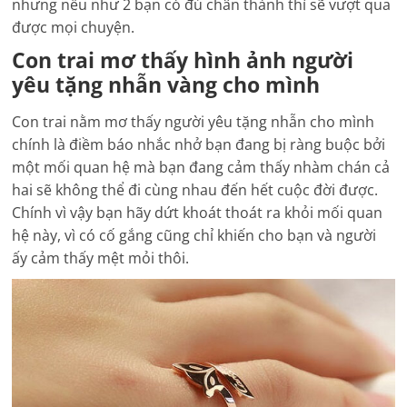
nhưng nếu như 2 bạn có đủ chân thành thì sẽ vượt qua
được mọi chuyện.
Con trai mơ thấy hình ảnh người
yêu tặng nhẫn vàng cho mình
Con trai nằm mơ thấy người yêu tặng nhẫn cho mình
chính là điềm báo nhắc nhở bạn đang bị ràng buộc bởi
một mối quan hệ mà bạn đang cảm thấy nhàm chán cả
hai sẽ không thể đi cùng nhau đến hết cuộc đời được.
Chính vì vậy bạn hãy dứt khoát thoát ra khỏi mối quan
hệ này, vì có cố gắng cũng chỉ khiến cho bạn và người
ấy cảm thấy mệt mỏi thôi.