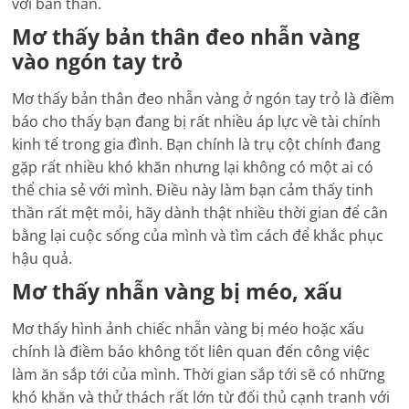
với bản thân.
Mơ thấy bản thân đeo nhẫn vàng
vào ngón tay trỏ
Mơ thấy bản thân đeo nhẫn vàng ở ngón tay trỏ là điềm
báo cho thấy bạn đang bị rất nhiều áp lực về tài chính
kinh tế trong gia đình. Bạn chính là trụ cột chính đang
gặp rất nhiều khó khăn nhưng lại không có một ai có
thể chia sẻ với mình. Điều này làm bạn cảm thấy tinh
thần rất mệt mỏi, hãy dành thật nhiều thời gian để cân
bằng lại cuộc sống của mình và tìm cách để khắc phục
hậu quả.
Mơ thấy nhẫn vàng bị méo, xấu
Mơ thấy hình ảnh chiếc nhẫn vàng bị méo hoặc xấu
chính là điềm báo không tốt liên quan đến công việc
làm ăn sắp tới của mình. Thời gian sắp tới sẽ có những
khó khăn và thử thách rất lớn từ đối thủ cạnh tranh với