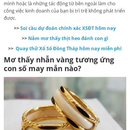
mình hoặc là những tác động từ bên ngoài làm cho
công việc kinh doanh của bạn bị trì trệ không phát triển
được.
>>
Soi cầu dự đoán chính xác XSĐT hôm nay
>>
Nằm mơ thấy thịt heo đánh con gì
>>
Quay thử Xổ Số Đồng Tháp hôm nay miễn phí
Mơ thấy nhẫn vàng tương ứng
con số may mắn nào?