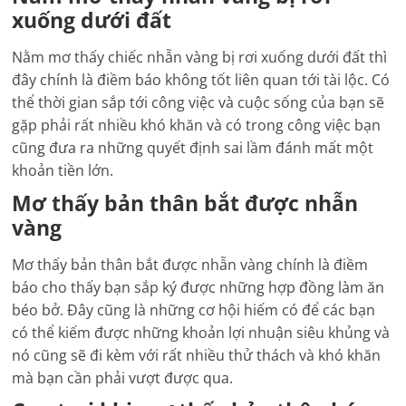
xuống dưới đất
Nằm mơ thấy chiếc nhẫn vàng bị rơi xuống dưới đất thì
đây chính là điềm báo không tốt liên quan tới tài lộc. Có
thể thời gian sắp tới công việc và cuộc sống của bạn sẽ
gặp phải rất nhiều khó khăn và có trong công việc bạn
cũng đưa ra những quyết định sai lầm đánh mất một
khoản tiền lớn.
Mơ thấy bản thân bắt được nhẫn
vàng
Mơ thấy bản thân bắt được nhẫn vàng chính là điềm
báo cho thấy bạn sắp ký được những hợp đồng làm ăn
béo bở. Đây cũng là những cơ hội hiếm có để các bạn
có thể kiếm được những khoản lợi nhuận siêu khủng và
nó cũng sẽ đi kèm với rất nhiều thử thách và khó khăn
mà bạn cần phải vượt được qua.