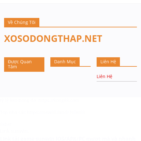
Về Chúng Tôi
XOSODONGTHAP.NET
Được Quan
Danh Mục
Liên Hệ
Tâm
Liên Hệ
tỷ lệ kèo bóng đá
https://kong88.com
Top nhà cái:
https://new88.land/
NEW88
8xbet
Link sunwin
,
Link tải game
sunwin
IOS/APK/PC mượt mà và nhanh