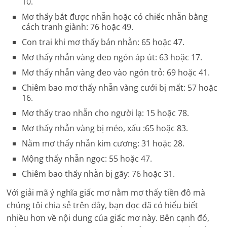
10.
Mơ thấy bắt được nhẫn hoặc có chiếc nhẫn bằng
cách tranh giành: 76 hoặc 49.
Con trai khi mơ thấy bán nhẫn: 65 hoặc 47.
Mơ thấy nhẫn vàng đeo ngón áp út: 63 hoặc 17.
Mơ thấy nhẫn vàng đeo vào ngón trỏ: 69 hoặc 41.
Chiêm bao mơ thấy nhẫn vàng cưới bị mất: 57 hoặc
16.
Mơ thấy trao nhẫn cho người lạ: 15 hoặc 78.
Mơ thấy nhẫn vàng bị méo, xấu :65 hoặc 83.
Nằm mơ thấy nhẫn kim cương: 31 hoặc 28.
Mộng thấy nhẫn ngọc: 55 hoặc 47.
Chiêm bao thấy nhẫn bị gãy: 76 hoặc 31.
Với giải mã ý nghĩa giấc mơ nằm mơ thấy tiền đô mà
chúng tôi chia sẻ trên đây, bạn đọc đã có hiểu biết
nhiều hơn về nội dung của giấc mơ này. Bên cạnh đó,