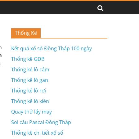
Thống Kê
m
Kết quả xổ số Đồng Tháp 100 ngày
a
Thống kê GĐB
.
Thống kê lô câm
Thống kê lô gan
Thống kê lô rơi
Thống kê lô xiên
Quay thử lấy may
Soi cầu Pascal Đồng Tháp
Thống kê chi tiết xổ số