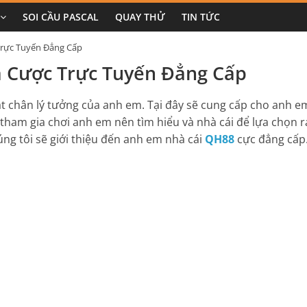
SOI CẦU PASCAL
QUAY THỬ
TIN TỨC
Trực Tuyến Đẳng Cấp
á Cược Trực Tuyến Đẳng Cấp
đặt chân lý tưởng của anh em. Tại đây sẽ cung cấp cho anh e
hi tham gia chơi anh em nên tìm hiểu và nhà cái để lựa chọn r
húng tôi sẽ giới thiệu đến anh em nhà cái
QH88
cực đẳng cấp