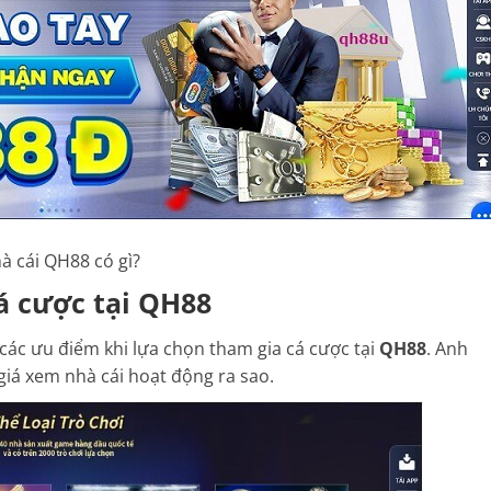
à cái QH88 có gì?
cá cược tại QH88
 các ưu điểm khi lựa chọn tham gia cá cược tại
QH88
. Anh
giá xem nhà cái hoạt động ra sao.