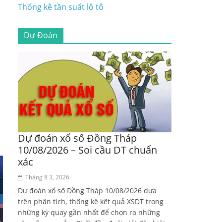
Thống kê tần suất lô tô
Dự Đoán
Dự đoán xổ số Đồng Tháp
10/08/2026 – Soi cầu DT chuẩn
xác
Tháng 8 3, 2026
Dự đoán xổ số Đồng Tháp 10/08/2026 dựa
trên phân tích, thống kê kết quả XSDT trong
những kỳ quay gần nhất để chọn ra những