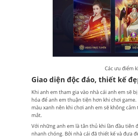
Các ưu điểm k
Giao diện độc đáo, thiết kế đ
Khi anh em tham gia vào nhà cái anh em sẽ bị
hóa để anh em thuận tiện hơn khi chơi game. 
màu xanh nên khi chơi anh em sẽ không cảm th
mắt.
Với những anh em là tân thủ khi lần đầu tiên 
nhanh chóng. Bởi nhà cái đã thiết kế và đưa đ