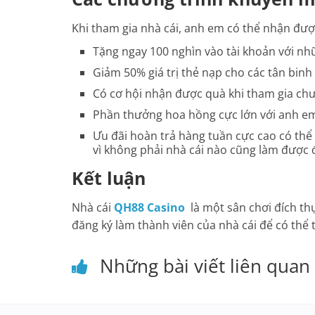
Khi tham gia nhà cái, anh em có thể nhận đượ
Tặng ngay 100 nghìn vào tài khoản với nh
Giảm 50% giá trị thẻ nạp cho các tân binh 
Có cơ hội nhận được quà khi tham gia ch
Phần thưởng hoa hồng cực lớn với anh em
Ưu đãi hoàn trả hàng tuần cực cao có thể 
vì không phải nhà cái nào cũng làm được 
Kết luận
Nhà cái
QH88 Casino
là một sân chơi đích th
đăng ký làm thành viên của nhà cái để có thể 
Những bài viết liên quan