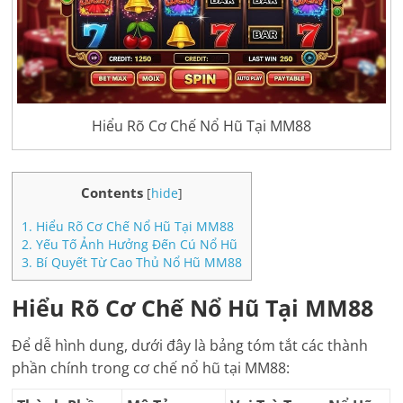
Hiểu Rõ Cơ Chế Nổ Hũ Tại MM88
Contents
[
hide
]
1.
Hiểu Rõ Cơ Chế Nổ Hũ Tại MM88
2.
Yếu Tố Ảnh Hưởng Đến Cú Nổ Hũ
3.
Bí Quyết Từ Cao Thủ Nổ Hũ MM88
Hiểu Rõ Cơ Chế Nổ Hũ Tại MM88
Để dễ hình dung, dưới đây là bảng tóm tắt các thành
phần chính trong cơ chế nổ hũ tại MM88: