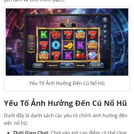
Yếu Tố Ảnh Hưởng Đến Cú Nổ Hũ
Yếu Tố Ảnh Hưởng Đến Cú Nổ Hũ
Dưới đây là danh sách các yếu tố chính ảnh hưởng đến
việc nổ hũ:
Thời Gian Chơi
: Chơi vào giờ cao điểm có thể tăng