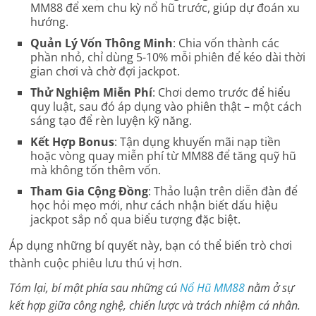
MM88 để xem chu kỳ nổ hũ trước, giúp dự đoán xu
hướng.
Quản Lý Vốn Thông Minh
: Chia vốn thành các
phần nhỏ, chỉ dùng 5-10% mỗi phiên để kéo dài thời
gian chơi và chờ đợi jackpot.
Thử Nghiệm Miễn Phí
: Chơi demo trước để hiểu
quy luật, sau đó áp dụng vào phiên thật – một cách
sáng tạo để rèn luyện kỹ năng.
Kết Hợp Bonus
: Tận dụng khuyến mãi nạp tiền
hoặc vòng quay miễn phí từ MM88 để tăng quỹ hũ
mà không tốn thêm vốn.
Tham Gia Cộng Đồng
: Thảo luận trên diễn đàn để
học hỏi mẹo mới, như cách nhận biết dấu hiệu
jackpot sắp nổ qua biểu tượng đặc biệt.
Áp dụng những bí quyết này, bạn có thể biến trò chơi
thành cuộc phiêu lưu thú vị hơn.
Tóm lại, bí mật phía sau những cú
Nổ Hũ MM88
nằm ở sự
kết hợp giữa công nghệ, chiến lược và trách nhiệm cá nhân.