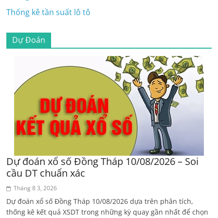
Thống kê tần suất lô tô
Dự Đoán
Dự đoán xổ số Đồng Tháp 10/08/2026 – Soi
cầu DT chuẩn xác
Tháng 8 3, 2026
Dự đoán xổ số Đồng Tháp 10/08/2026 dựa trên phân tích,
thống kê kết quả XSDT trong những kỳ quay gần nhất để chọn