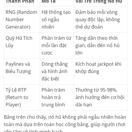
Thành Phần
Mô Tả
Vai Trò Trong Nổ Hũ
RNG (Random
Hệ thống tạo
Đảm bảo mỗi vòng
Number
số ngẫu
quay độc lập, không
Generator)
nhiên
thể dự đoán
Quỹ Hũ Tích
Phần trăm từ
Tăng dần theo thời
Lũy
mỗi lần đặt
gian, dẫn đến nổ hũ
cược
lớn
Paylines và
Dòng thắng
Kích hoạt jackpot khi
Biểu Tượng
và hình ảnh
khớp đúng
đặc biệt
Tỷ Lệ RTP
Phần trăm
Thường từ 95-98%,
(Return to
hoàn trả
ảnh hưởng đến cơ hội
Player)
trung bình
dài hạn
Bảng trên cho thấy, nổ hũ không phải ngẫu nhiên hoàn
toàn mà dựa trên toán học công bằng, giúp người chơi
yên tâm về tính minh bạch.