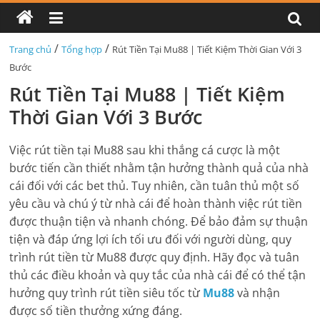
/
/
Trang chủ
Tổng hợp
Rút Tiền Tại Mu88 | Tiết Kiệm Thời Gian Với 3
Bước
Rút Tiền Tại Mu88 | Tiết Kiệm
Thời Gian Với 3 Bước
Việc rút tiền tại Mu88 sau khi thắng cá cược là một
bước tiến cần thiết nhằm tận hưởng thành quả của nhà
cái đối với các bet thủ. Tuy nhiên, cần tuân thủ một số
yêu cầu và chú ý từ nhà cái để hoàn thành việc rút tiền
được thuận tiện và nhanh chóng. Để bảo đảm sự thuận
tiện và đáp ứng lợi ích tối ưu đối với người dùng, quy
trình rút tiền từ Mu88 được quy định. Hãy đọc và tuân
thủ các điều khoản và quy tắc của nhà cái để có thể tận
hưởng quy trình rút tiền siêu tốc từ
Mu88
và nhận
được số tiền thưởng xứng đáng.