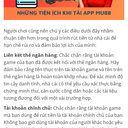
Người chơi cũng nên chú ý các điều dưới đây nhằm
thuận tiện hơn trong quá trình rút tiền từ nhà cái để
hạn chế rủi ro và đảm bảo lợi ích của mình:
Liên kết thẻ ngân hàng:
Chắc chắn rằng tài khoản
game của bạn đã được kết nối với thẻ ngân hàng. Hãy
đảm bảo rằng tên thực trên tài khoản game và tên trên
thẻ ngân hàng là hoàn toàn khớp nhau. Để xác minh độ
tin cậy danh tính, nhà cái có thể yêu cầu xác thực bằng
chứng minh thư, căn cước công dân hoặc các tài liệu
tương đương đối với một vài trường hợp.
Tài khoản chính chủ:
Chắc chắn rằng tài khoản game
mà bạn dùng để rút tiền là tài khoản chính chủ của bạn.
Không bao giờ dùng tài khoản của người khác hoặc yêu