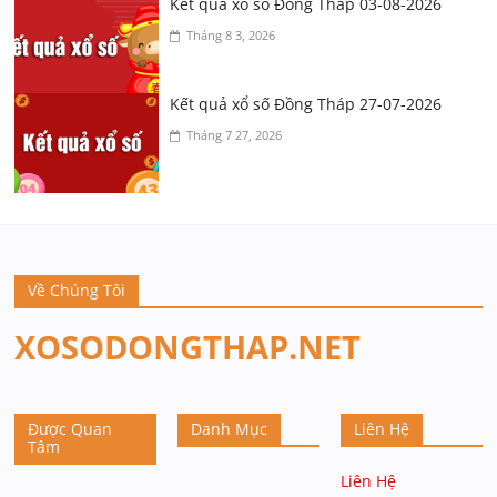
Kết quả xổ số Đồng Tháp 03-08-2026
Tháng 8 3, 2026
Kết quả xổ số Đồng Tháp 27-07-2026
Tháng 7 27, 2026
Về Chúng Tôi
XOSODONGTHAP.NET
Được Quan
Danh Mục
Liên Hệ
Tâm
Liên Hệ