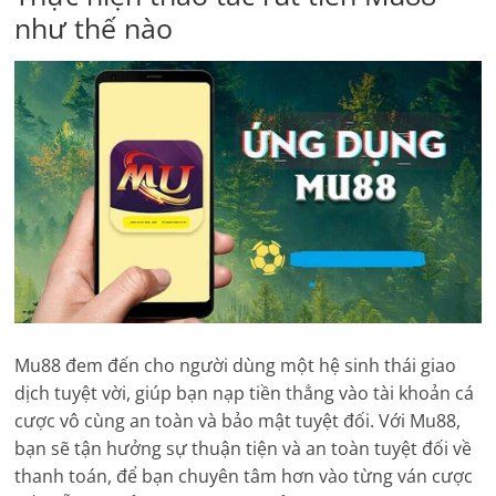
như thế nào
Mu88 đem đến cho người dùng một hệ sinh thái giao
dịch tuyệt vời, giúp bạn nạp tiền thẳng vào tài khoản cá
cược vô cùng an toàn và bảo mật tuyệt đối. Với Mu88,
bạn sẽ tận hưởng sự thuận tiện và an toàn tuyệt đối về
thanh toán, để bạn chuyên tâm hơn vào từng ván cược