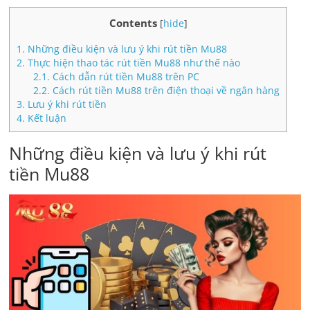
Contents
[
hide
]
1.
Những điều kiện và lưu ý khi rút tiền Mu88
2.
Thực hiện thao tác rút tiền Mu88 như thế nào
2.1.
Cách dẫn rút tiền Mu88 trên PC
2.2.
Cách rút tiền Mu88 trên điện thoại về ngân hàng
3.
Lưu ý khi rút tiền
4.
Kết luận
Những điều kiện và lưu ý khi rút
tiền Mu88