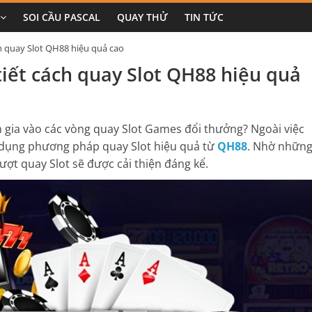
SOI CẦU PASCAL
QUAY THỬ
TIN TỨC
h quay Slot QH88 hiệu quả cao
iết cách quay Slot QH88 hiệu quả
 gia vào các vòng quay Slot Games đổi thưởng? Ngoài việc
 dụng phương pháp quay Slot hiệu quả từ
QH88
. Nhờ nhữn
lượt quay Slot sẽ được cải thiện đáng kể.