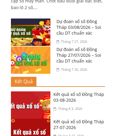
cặp số may mắn. Chốt đầu đuôi giải đặc biệt,
bao lô 2 số,...
Dự đoán xổ số Đồng
Tháp 03/08/2026 – Soi
cầu DT chuẩn xác
Tháng 7 27, 2026
Dự đoán xổ số Đồng
Tháp 27/07/2026 – Soi
cầu DT chuẩn xác
Tháng 7 20, 2026
Kết Quả
Kết quả xổ số Đồng Tháp
03-08-2026
Tháng 8 3, 2026
Kết quả xổ số Đồng Tháp
27-07-2026
Tháng 7 27, 2026