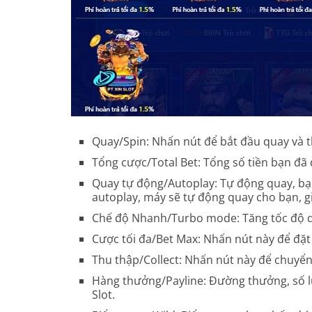
Quay/Spin: Nhấn nút để bắt đầu quay và th
Tổng cược/Total Bet: Tổng số tiền bạn đã 
Quay tự động/Autoplay: Tự động quay, bạ
autoplay, máy sẽ tự động quay cho bạn, g
Chế độ Nhanh/Turbo mode: Tăng tốc độ qua
Cược tối đa/Bet Max: Nhấn nút này để đặt 
Thu thập/Collect: Nhấn nút này để chuyể
Hàng thưởng/Payline: Đường thưởng, số lư
Slot.