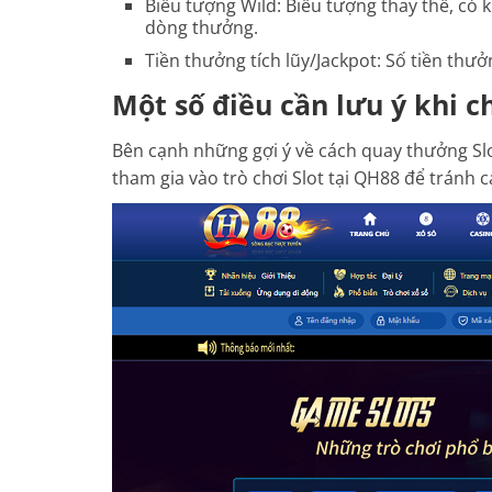
Biểu tượng Wild: Biểu tượng thay thế, có
dòng thưởng.
Tiền thưởng tích lũy/Jackpot: Số tiền thưở
Một số điều cần lưu ý khi c
Bên cạnh những gợi ý về cách quay thưởng Slo
tham gia vào trò chơi Slot tại QH88 để tránh