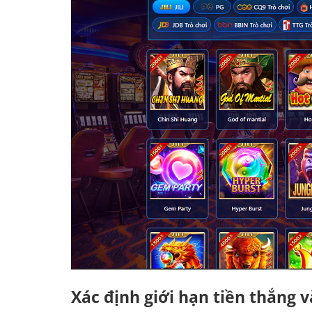
Xác định giới hạn tiền thắng v