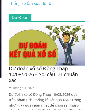
Thống kê tần suất lô tô
Dự Đoán
Dự đoán xổ số Đồng Tháp
10/08/2026 – Soi cầu DT chuẩn
xác
Tháng 8 3, 2026
Dự đoán xổ số Đồng Tháp 10/08/2026 dựa
trên phân tích, thống kê kết quả XSDT trong
những kỳ quay gần nhất để chọn ra những