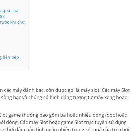
u quả cao
H88
trước khi chơi
 liên tiếp
?
rên các máy đánh bạc, còn được gọi là máy slot. Các máy Slot
 sòng bạc và chúng có hình dáng tương tự máy xèng hoặc
i, Slot game thường bao gồm ba hoặc nhiều dòng (dọc hoặc
mỗi dòng. Các máy Slot hoặc game Slot trực tuyến sử dụng
ồng thời đảm bảo tính ngẫu nhiên trong kết quả của trò chơi.