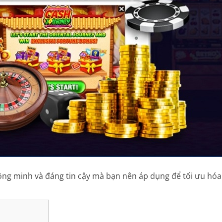
ng minh và đáng tin cậy mà bạn nên áp dụng để tối ưu hóa