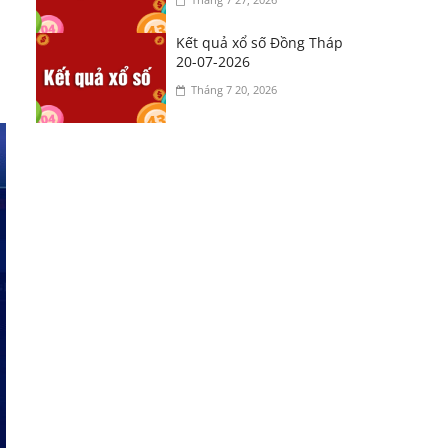
Kết quả xổ số Đồng Tháp
20-07-2026
Tháng 7 20, 2026