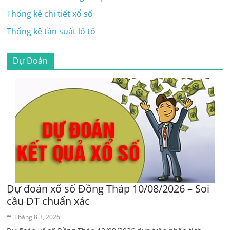
Thống kê chi tiết xổ số
Thống kê tần suất lô tô
Dự Đoán
Dự đoán xổ số Đồng Tháp 10/08/2026 – Soi
cầu DT chuẩn xác
Tháng 8 3, 2026