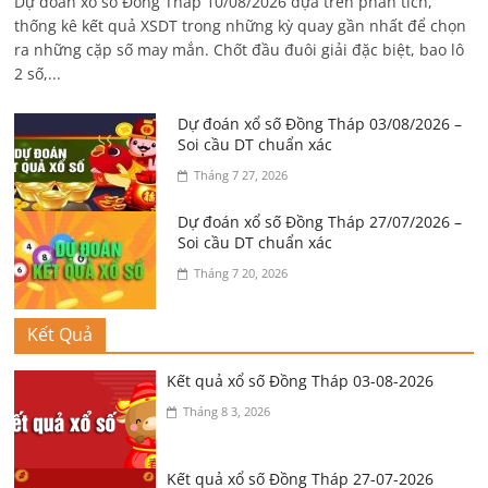
Dự đoán xổ số Đồng Tháp 10/08/2026 dựa trên phân tích,
thống kê kết quả XSDT trong những kỳ quay gần nhất để chọn
ra những cặp số may mắn. Chốt đầu đuôi giải đặc biệt, bao lô
2 số,...
Dự đoán xổ số Đồng Tháp 03/08/2026 –
Soi cầu DT chuẩn xác
Tháng 7 27, 2026
Dự đoán xổ số Đồng Tháp 27/07/2026 –
Soi cầu DT chuẩn xác
Tháng 7 20, 2026
Kết Quả
Kết quả xổ số Đồng Tháp 03-08-2026
Tháng 8 3, 2026
Kết quả xổ số Đồng Tháp 27-07-2026