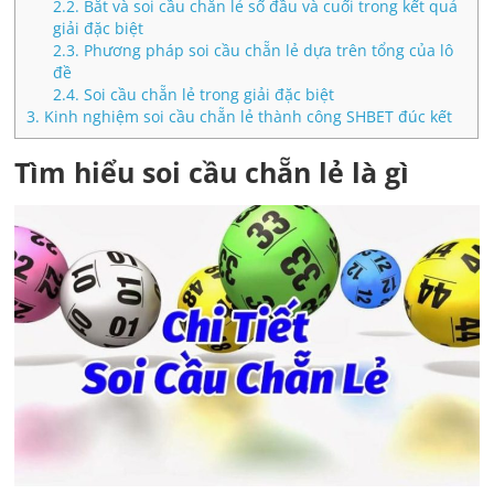
2.2.
Bắt và soi cầu chẵn lẻ số đầu và cuối trong kết quả
giải đặc biệt
2.3.
Phương pháp soi cầu chẵn lẻ dựa trên tổng của lô
đề
2.4.
Soi cầu chẵn lẻ trong giải đặc biệt
3.
Kinh nghiệm soi cầu chẵn lẻ thành công SHBET đúc kết
Tìm hiểu soi cầu chẵn lẻ là gì