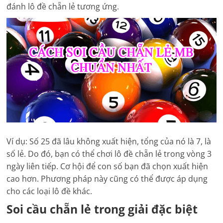
đánh lô đề chẵn lẻ tương ứng.
Ví dụ: Số 25 đã lâu không xuất hiện, tổng của nó là 7, là
số lẻ. Do đó, bạn có thể chơi lô đề chẵn lẻ trong vòng 3
ngày liên tiếp. Cơ hội để con số bạn đã chọn xuất hiện
cao hơn. Phương pháp này cũng có thể được áp dụng
cho các loại lô đề khác.
Soi cầu chẵn lẻ trong giải đặc biệt