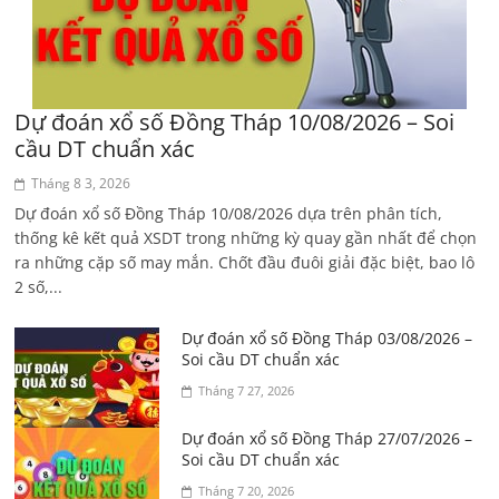
Dự đoán xổ số Đồng Tháp 10/08/2026 – Soi
cầu DT chuẩn xác
Tháng 8 3, 2026
Dự đoán xổ số Đồng Tháp 10/08/2026 dựa trên phân tích,
thống kê kết quả XSDT trong những kỳ quay gần nhất để chọn
ra những cặp số may mắn. Chốt đầu đuôi giải đặc biệt, bao lô
2 số,...
Dự đoán xổ số Đồng Tháp 03/08/2026 –
Soi cầu DT chuẩn xác
Tháng 7 27, 2026
Dự đoán xổ số Đồng Tháp 27/07/2026 –
Soi cầu DT chuẩn xác
Tháng 7 20, 2026