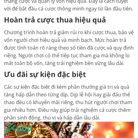
thắng cược và quản lý vốn hiệu quả. Đây là cách tuyệt
vời để bắt đầu cá cược thông minh ngay từ lần đầu tiên.
Hoàn trả cược thua hiệu quả
Chương trình hoàn trả giảm rủi ro khi cược thua, bảo vệ
vốn người chơi hiệu quả và minh bạch. Mức hoàn trả
được tính toán rõ ràng theo số tiền đã cược và quy định
riêng. Người chơi có thể tiếp tục tham gia mà không lo
mất toàn bộ vốn, tăng trải nghiệm bền vững lâu dài.
Ưu đãi sự kiện đặc biệt
Các sự kiện đặc biệt đi kèm phần thưởng giá trị và quà
tặng hấp dẫn theo từng dịp. Dịp lễ hội hay giải đấu thể
thao đều có khuyến mãi riêng, thu hút người chơi tham
gia nhiều hơn. Điều này giúp trải nghiệm cá cược thêm
phần sinh động, thú vị và hấp dẫn lâu dài.