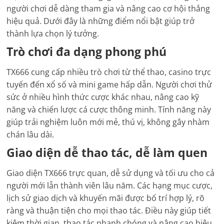
người chơi dễ dàng tham gia và nâng cao cơ hội thắng
hiệu quả. Dưới đây là những điểm nổi bật giúp trở
thành lựa chọn lý tưởng.
Trò chơi đa dạng phong phú
TX666 cung cấp nhiều trò chơi từ thể thao, casino trực
tuyến đến xổ số và mini game hấp dẫn. Người chơi thử
sức ở nhiều hình thức cược khác nhau, nâng cao kỹ
năng và chiến lược cá cược thông minh. Tính năng này
giúp trải nghiệm luôn mới mẻ, thú vị, không gây nhàm
chán lâu dài.
Giao diện dễ thao tác, dễ làm quen
Giao diện TX666 trực quan, dễ sử dụng và tối ưu cho cả
người mới lẫn thành viên lâu năm. Các hạng mục cược,
lịch sử giao dịch và khuyến mãi được bố trí hợp lý, rõ
ràng và thuận tiện cho mọi thao tác. Điều này giúp tiết
kiệm thời gian, thao tác nhanh chóng và nâng cao hiệu