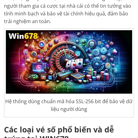
người tham gia cá cược tại nhà cái có thể tin tưởng vào
tính minh bạch và bảo vệ tài chính hiệu quả, đảm bảo
trải nghiệm an toàn.
Hệ thống dùng chuẩn mã hóa SSL-256 bit để bảo vệ dữ
liệu người dùng
Các loại vé số phổ biến và dễ