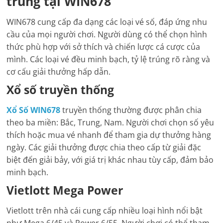
trúng tại WIN678
WIN678 cung cấp đa dạng các loại vé số, đáp ứng nhu
cầu của mọi người chơi. Người dùng có thể chọn hình
thức phù hợp với sở thích và chiến lược cá cược của
mình. Các loại vé đều minh bạch, tỷ lệ trúng rõ ràng và
cơ cấu giải thưởng hấp dẫn.
Xổ số truyền thống
Xổ Số WIN678
truyền thống thường được phân chia
theo ba miền: Bắc, Trung, Nam. Người chơi chọn số yêu
thích hoặc mua vé nhanh để tham gia dự thưởng hàng
ngày. Các giải thưởng được chia theo cấp từ giải đặc
biệt đến giải bảy, với giá trị khác nhau tùy cấp, đảm bảo
minh bạch.
Vietlott Mega Power
Vietlott trên nhà cái cung cấp nhiều loại hình nổi bật
như Mega 6/45 và Power 6/55. Người chơi có thể tham