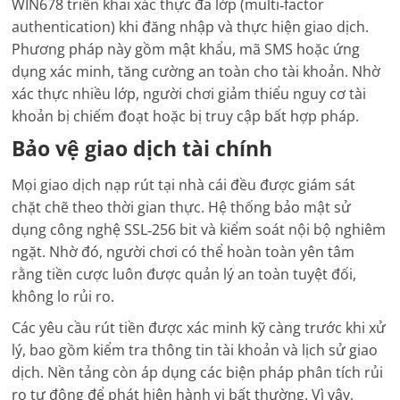
WIN678 triển khai xác thực đa lớp (multi‑factor
authentication) khi đăng nhập và thực hiện giao dịch.
Phương pháp này gồm mật khẩu, mã SMS hoặc ứng
dụng xác minh, tăng cường an toàn cho tài khoản. Nhờ
xác thực nhiều lớp, người chơi giảm thiểu nguy cơ tài
khoản bị chiếm đoạt hoặc bị truy cập bất hợp pháp.
Bảo vệ giao dịch tài chính
Mọi giao dịch nạp rút tại nhà cái đều được giám sát
chặt chẽ theo thời gian thực. Hệ thống bảo mật sử
dụng công nghệ SSL‑256 bit và kiểm soát nội bộ nghiêm
ngặt. Nhờ đó, người chơi có thể hoàn toàn yên tâm
rằng tiền cược luôn được quản lý an toàn tuyệt đối,
không lo rủi ro.
Các yêu cầu rút tiền được xác minh kỹ càng trước khi xử
lý, bao gồm kiểm tra thông tin tài khoản và lịch sử giao
dịch. Nền tảng còn áp dụng các biện pháp phân tích rủi
ro tự động để phát hiện hành vi bất thường. Vì vậy,