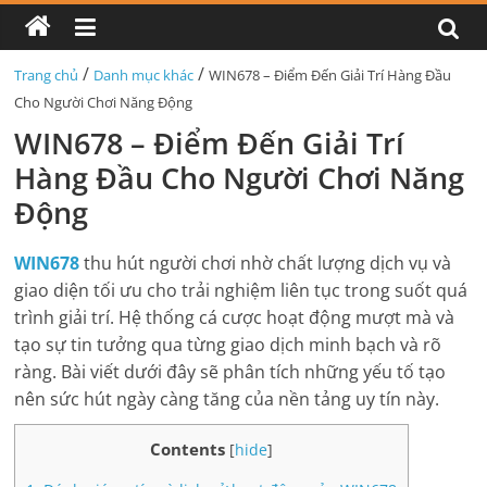
/
/
Trang chủ
Danh mục khác
WIN678 – Điểm Đến Giải Trí Hàng Đầu
Cho Người Chơi Năng Động
WIN678 – Điểm Đến Giải Trí
Hàng Đầu Cho Người Chơi Năng
Động
WIN678
thu hút người chơi nhờ chất lượng dịch vụ và
giao diện tối ưu cho trải nghiệm liên tục trong suốt quá
trình giải trí. Hệ thống cá cược hoạt động mượt mà và
tạo sự tin tưởng qua từng giao dịch minh bạch và rõ
ràng. Bài viết dưới đây sẽ phân tích những yếu tố tạo
nên sức hút ngày càng tăng của nền tảng uy tín này.
Contents
[
hide
]