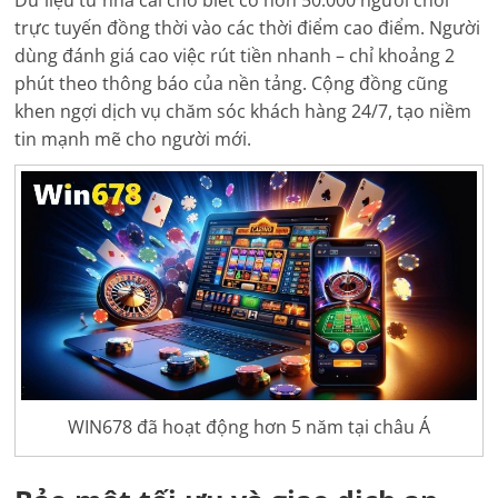
Dữ liệu từ nhà cái cho biết có hơn 50.000 người chơi
trực tuyến đồng thời vào các thời điểm cao điểm. Người
dùng đánh giá cao việc rút tiền nhanh – chỉ khoảng 2
phút theo thông báo của nền tảng. Cộng đồng cũng
khen ngợi dịch vụ chăm sóc khách hàng 24/7, tạo niềm
tin mạnh mẽ cho người mới.
WIN678 đã hoạt động hơn 5 năm tại châu Á