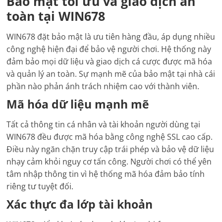
Bảo mật tối ưu và giao dịch an
toàn tại WIN678
WIN678 đặt bảo mật là ưu tiên hàng đầu, áp dụng nhiều
công nghệ hiện đại để bảo vệ người chơi. Hệ thống này
đảm bảo mọi dữ liệu và giao dịch cá cược được mã hóa
và quản lý an toàn. Sự mạnh mẽ của bảo mật tại nhà cái
phần nào phản ánh trách nhiệm cao với thành viên.
Mã hóa dữ liệu mạnh mẽ
Tất cả thông tin cá nhân và tài khoản người dùng tại
WIN678 đều được mã hóa bằng công nghệ SSL cao cấp.
Điều này ngăn chặn truy cập trái phép và bảo vệ dữ liệu
nhạy cảm khỏi nguy cơ tấn công. Người chơi có thể yên
tâm nhập thông tin vì hệ thống mã hóa đảm bảo tính
riêng tư tuyệt đối.
Xác thực đa lớp tài khoản