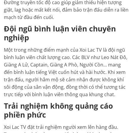
Đường truyền tốc độ cao giúp giảm thiểu hiện tượng
giật, lag hoặc mất kết nối, đảm bảo trận đấu diễn ra liền
mạch từ đầu đến cuối.
Đội ngũ bình luận viên chuyên
nghiệp
Một trong những điểm mạnh của Xoi Lac TV là đội ngũ
bình luận viên chất lượng cao. Các BLV như Leo Nát Đô,
Giàng A Lử, Captain, Giàng A Phò, Người Cồn… mang
đến bình luận tiếng Việt cuốn hút và hài hước. Khi xem
trận đấu, người hâm mộ sẽ cảm nhận được không khí
sôi động của sân vận động, đồng thời có thể tương tác
trực tiếp với bình luận viên thông qua khung chat.
Trải nghiệm không quảng cáo
phiền phức
Xoi Lac TV đặt trải nghiệm người xem lên hàng đầu.