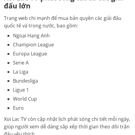
đấu lớn
Trang web chi mạnh để mua bản quyền các giải đấu
quốc tế và trong nước, bao gồm:
Ngoại Hạng Anh
Champion League
Europa League
Serie A
La Liga
Bundesliga
Ligue 1
World Cup
Euro
Xoi Lac TV còn cập nhật lịch phát sóng chi tiết mỗi ngày,
giúp người xem dễ dàng sắp xếp thời gian theo dõi trận
đấu yêu thích.