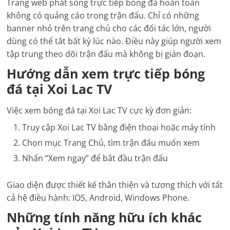
Trang web phát sóng trực tiếp bóng đá hoàn toàn
không có quảng cáo trong trận đấu. Chỉ có những
banner nhỏ trên trang chủ cho các đối tác lớn, người
dùng có thể tắt bất kỳ lúc nào. Điều này giúp người xem
tập trung theo dõi trận đấu mà không bị gián đoạn.
Hướng dẫn xem trực tiếp bóng
đá tại Xoi Lac TV
Việc xem bóng đá tại Xoi Lac TV cực kỳ đơn giản:
Truy cập Xoi Lac TV bằng điện thoại hoặc máy tính
Chọn mục Trang Chủ, tìm trận đấu muốn xem
Nhấn “Xem ngay” để bắt đầu trận đấu
Giao diện được thiết kế thân thiện và tương thích với tất
cả hệ điều hành: IOS, Android, Windows Phone.
Những tính năng hữu ích khác