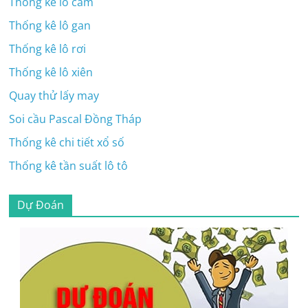
Thống kê lô câm
Thống kê lô gan
Thống kê lô rơi
Thống kê lô xiên
Quay thử lấy may
Soi cầu Pascal Đồng Tháp
Thống kê chi tiết xổ số
Thống kê tần suất lô tô
Dự Đoán