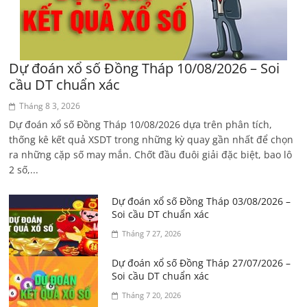
Dự đoán xổ số Đồng Tháp 10/08/2026 – Soi
cầu DT chuẩn xác
Tháng 8 3, 2026
Dự đoán xổ số Đồng Tháp 10/08/2026 dựa trên phân tích,
thống kê kết quả XSDT trong những kỳ quay gần nhất để chọn
ra những cặp số may mắn. Chốt đầu đuôi giải đặc biệt, bao lô
2 số,...
Dự đoán xổ số Đồng Tháp 03/08/2026 –
Soi cầu DT chuẩn xác
Tháng 7 27, 2026
Dự đoán xổ số Đồng Tháp 27/07/2026 –
Soi cầu DT chuẩn xác
Tháng 7 20, 2026