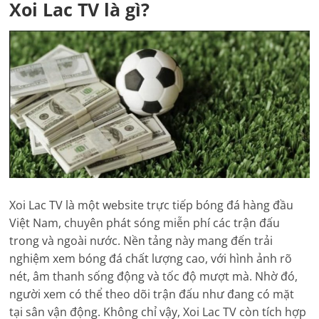
Xoi Lac TV là gì?
Xoi Lac TV là một website trực tiếp bóng đá hàng đầu
Việt Nam, chuyên phát sóng miễn phí các trận đấu
trong và ngoài nước. Nền tảng này mang đến trải
nghiệm xem bóng đá chất lượng cao, với hình ảnh rõ
nét, âm thanh sống động và tốc độ mượt mà. Nhờ đó,
người xem có thể theo dõi trận đấu như đang có mặt
tại sân vận động. Không chỉ vậy, Xoi Lac TV còn tích hợp