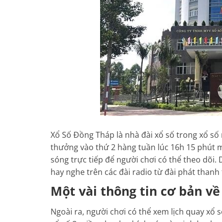
Xổ Số Đồng Tháp là nhà đài xổ số trong xổ số 
thưởng vào thứ 2 hàng tuần lúc 16h 15 phút 
sóng trực tiếp để người chơi có thể theo dõi. 
hay nghe trên các đài radio từ đài phát than
Một vài thông tin cơ bản về
Ngoài ra, người chơi có thể xem lịch quay xổ s