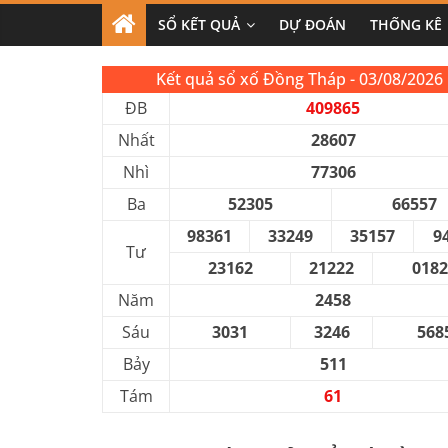
SỔ KẾT QUẢ
DỰ ĐOÁN
THỐNG KÊ
Kết quả sổ xố Đồng Tháp - 03/08/2026
ĐB
409865
Nhất
28607
Nhì
77306
Ba
52305
66557
98361
33249
35157
9
Tư
23162
21222
0182
Năm
2458
Sáu
3031
3246
568
Bảy
511
Tám
61