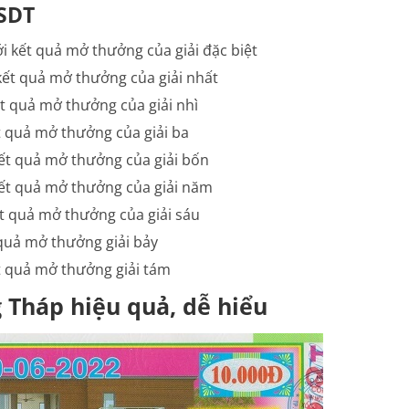
XSDT
ới kết quả mở thưởng của giải đặc biệt
 kết quả mở thưởng của giải nhất
ết quả mở thưởng của giải nhì
t quả mở thưởng của giải ba
kết quả mở thưởng của giải bốn
kết quả mở thưởng của giải năm
ết quả mở thưởng của giải sáu
 quả mở thưởng giải bảy
ết quả mở thưởng giải tám
 Tháp hiệu quả, dễ hiểu