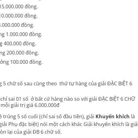
15.000.000 đồng.
10.000.000 đồng.
3.000.000 đồng.
ng 1.000.000 đồng.
ng 400.000 đồng.
ởng 200.000 đồng.
ưởng 100.000 đồng.
g 5 chữ số sau cùng theo thứ tự hàng của giải ĐẶC BIỆT 6
hỉ sai 01 số ở bất cứ hàng nào so với giải ĐẶC BIỆT 6 CHỮ
mỗi giải trị giá 6.000.000đ
é trúng 5 số cuối (chỉ sai số đầu tiên), giải
Khuyến khích
là
 giải Phụ đặc biệt) nói một cách khác Giải khuyến khích là giả
òn lại của giải ĐB 6 chữ số.