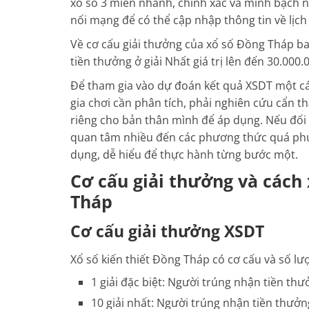
xổ số 3 miền nhanh, chính xác và minh bạch n
nối mạng để có thể cập nhập thông tin về lịc
Về cơ cấu giải thưởng của xổ số Đồng Tháp bao
tiền thưởng ở giải Nhất giá trị lên đến 30.000
Để tham gia vào dự đoán kết quả XSDT một các
gia chơi cần phân tích, phải nghiên cứu cẩn 
riêng cho bản thân mình để áp dụng. Nếu đối 
quan tâm nhiều đến các phương thức quá phứ
dụng, dễ hiểu để thực hành từng bước một.
Cơ cấu giải thưởng và cách
Tháp
Cơ cấu giải thưởng XSDT
Xổ số kiến thiết Đồng Tháp có cơ cấu và số lư
1 giải đặc biệt: Người trúng nhận tiền th
10 giải nhất: Người trúng nhận tiền thưởn